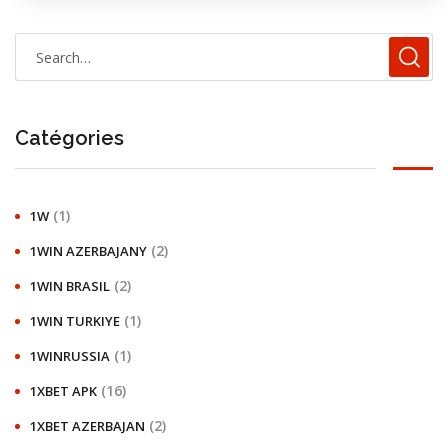
Catégories
(1)
1W
(2)
1WIN AZERBAJANY
(2)
1WIN BRASIL
(1)
1WIN TURKIYE
(1)
1WINRUSSIA
(16)
1XBET APK
(2)
1XBET AZERBAJAN