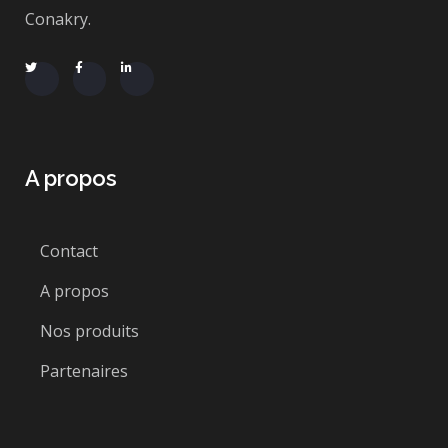
Conakry.
A propos
Contact
A propos
Nos produits
Partenaires