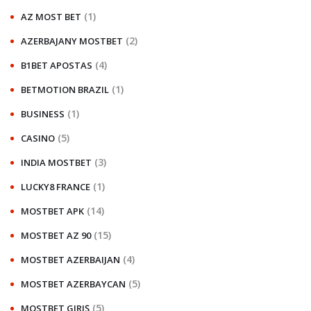
(1)
AZ MOST BET
(2)
AZERBAJANY MOSTBET
(4)
B1BET APOSTAS
(1)
BETMOTION BRAZIL
(1)
BUSINESS
(5)
CASINO
(3)
INDIA MOSTBET
(1)
LUCKY8 FRANCE
(14)
MOSTBET APK
(15)
MOSTBET AZ 90
(4)
MOSTBET AZERBAIJAN
(5)
MOSTBET AZERBAYCAN
(5)
MOSTBET GIRIŞ