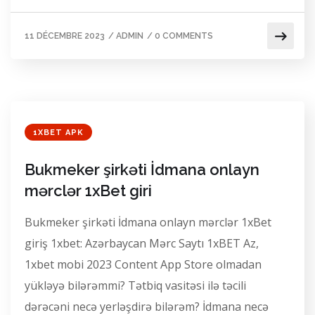
11 DÉCEMBRE 2023
/
ADMIN
/
0 COMMENTS
1XBET APK
Bukmeker şirkəti İdmana onlayn
mərclər 1xBet giri
Bukmeker şirkəti İdmana onlayn mərclər 1xBet
giriş 1xbet: Azərbaycan Mərc Saytı 1xBET Az,
1xbet mobi 2023 Content App Store olmadan
yükləyə bilərəmmi? Tətbiq vasitəsi ilə təcili
dərəcəni necə yerləşdirə bilərəm? İdmana necə