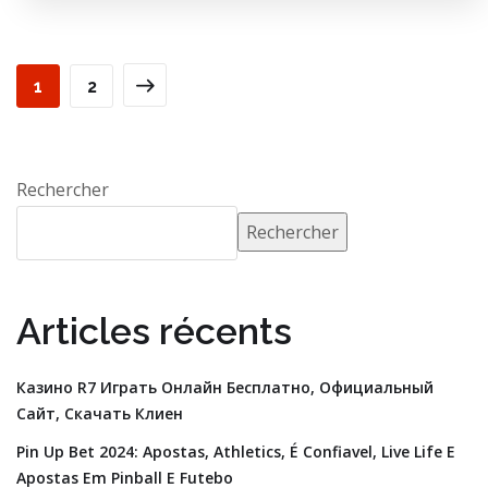
1
2
Rechercher
Rechercher
Articles récents
Казино R7 Играть Онлайн Бесплатно, Официальный
Сайт, Скачать Клиен
Pin Up Bet 2024: Apostas, Athletics, É Confiavel, Live Life E
Apostas Em Pinball E Futebo