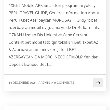
1XBET Mobile APK Smartfon proqramını yükləy
PERU TRAVEL GUIDE, General Information About
Peru 1Xbet Azerbaycan MƏRC SAYTI GİRİŞ 1xbet
azerbaycan mobil uygulama yukle Dr Birkan Taha
ÖZKAN Uzman Diş Hekimi ve Çene Cerrahı
Content bet mobil tətbiqin təklifləri Bet: 1xbet AZ
& Аzərbаyсаn bukmеykеr şirkəti BET
AZERBAYCAN DA MƏRCİ NECƏ ETMƏLİ? Yenidən
Depozit Bonusu Bet […]
13 DÉCEMBRE 2023
/
ADMIN
/
0 COMMENTS