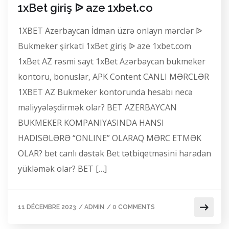
1xBet giriş ᐉ aze 1xbet.co
1XBET Azerbaycan İdman üzrə onlayn mərclər ᐉ
Bukmeker şirkəti 1xBet giriş ᐉ aze 1xbet.com
1xBet AZ rəsmi sayt 1xBet Azərbaycan bukmeker
kontoru, bonuslar, APK Content CANLI MƏRCLƏR
1XBET AZ Bukmeker kontorunda hesabı necə
maliyyələşdirmək olar? BET AZERBAYCAN
BUKMEKER KOMPANIYASINDA HANSI
HADISƏLƏRƏ “ONLINE” OLARAQ MƏRC ETMƏK
OLAR? bet canlı dəstək Bet tətbiqetməsini haradan
yükləmək olar? BET […]
11 DÉCEMBRE 2023
/
ADMIN
/
0 COMMENTS