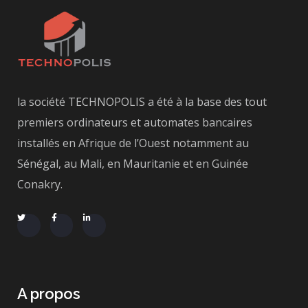
la société TECHNOPOLIS a été à la base des tout
premiers ordinateurs et automates bancaires
installés en Afrique de l’Ouest notamment au
Sénégal, au Mali, en Mauritanie et en Guinée
Conakry.
A propos