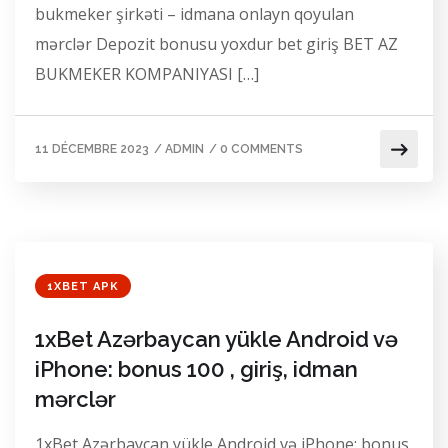
bukmeker şirkəti – idmana onlayn qoyulan
mərclər Depozit bonusu yoxdur bet giriş BET AZ
BUKMEKER KOMPANIYASI […]
11 DÉCEMBRE 2023
/
ADMIN
/
0 COMMENTS
1XBET APK
1xBet Azərbaycan yükle Android və
iPhone: bonus 100 , giriş, idman
mərclər
1xBet Azərbaycan yükle Android və iPhone: bonus