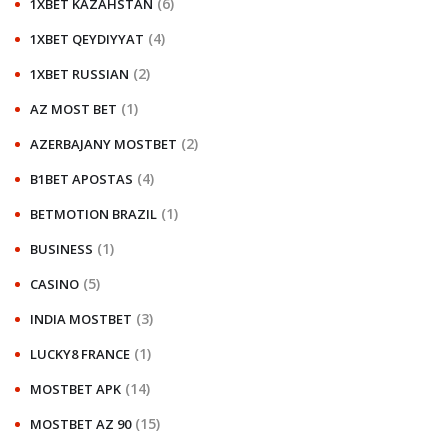
(6)
1XBET KAZAHSTAN
(4)
1XBET QEYDIYYAT
(2)
1XBET RUSSIAN
(1)
AZ MOST BET
(2)
AZERBAJANY MOSTBET
(4)
B1BET APOSTAS
(1)
BETMOTION BRAZIL
(1)
BUSINESS
(5)
CASINO
(3)
INDIA MOSTBET
(1)
LUCKY8 FRANCE
(14)
MOSTBET APK
(15)
MOSTBET AZ 90