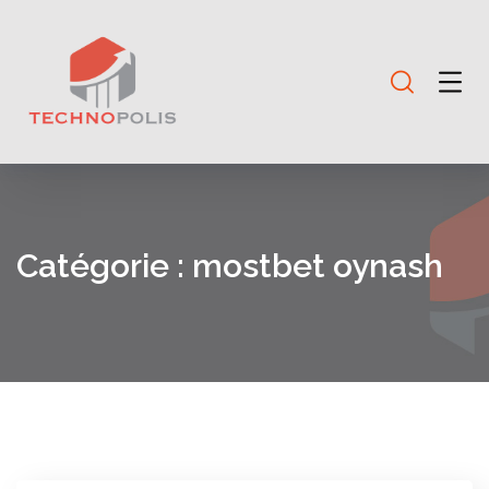
Catégorie :
mostbet oynash