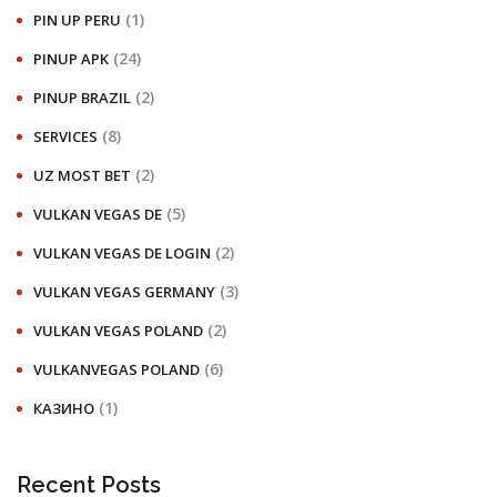
(1)
PIN UP PERU
(24)
PINUP APK
(2)
PINUP BRAZIL
(8)
SERVICES
(2)
UZ MOST BET
(5)
VULKAN VEGAS DE
(2)
VULKAN VEGAS DE LOGIN
(3)
VULKAN VEGAS GERMANY
(2)
VULKAN VEGAS POLAND
(6)
VULKANVEGAS POLAND
(1)
КАЗИНО
Recent Posts