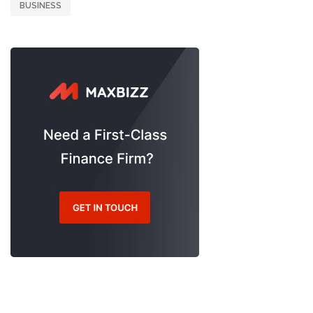
BUSINESS