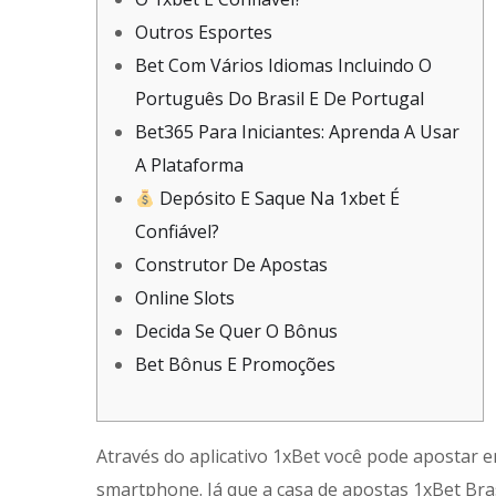
Outros Esportes
Bet Com Vários Idiomas Incluindo O
Português Do Brasil E De Portugal
Bet365 Para Iniciantes: Aprenda A Usar
A Plataforma
Depósito E Saque Na 1xbet É
Confiável?
Construtor De Apostas
Online Slots
Decida Se Quer O Bônus
Bet Bônus E Promoções
Através do aplicativo 1xBet você pode apostar e
smartphone. Já que a casa de apostas 1xBet Br