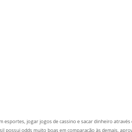
m esportes, jogar jogos de cassino e sacar dinheiro através
asil possui odds muito boas em comparação às demais, aprov