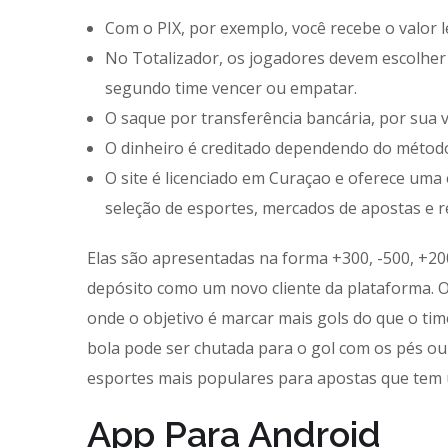
Com o PIX, por exemplo, você recebe o valor
No Totalizador, os jogadores devem escolher e
segundo time vencer ou empatar.
O saque por transferência bancária, por sua ve
O dinheiro é creditado dependendo do métod
O site é licenciado em Curaçao e oferece uma
seleção de esportes, mercados de apostas e r
Elas são apresentadas na forma +300, -500, +200,
depósito como um novo cliente da plataforma. 
onde o objetivo é marcar mais gols do que o t
bola pode ser chutada para o gol com os pés ou
esportes mais populares para apostas que tem u
App Para Android