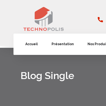
Accueil
Présentation
Nos Produi
Blog Single