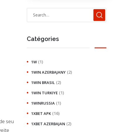
Catégories
(1)
1W
(2)
1WIN AZERBAJANY
(2)
1WIN BRASIL
(1)
1WIN TURKIYE
(1)
1WINRUSSIA
(16)
1XBET APK
 de seu
(2)
1XBET AZERBAJAN
eite