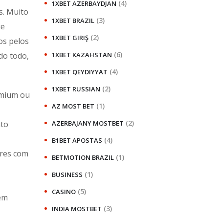
(4)
1XBET AZERBAYDJAN
s. Muito
(3)
1XBET BRAZIL
ue
(2)
1XBET GIRIŞ
os pelos
(6)
do todo,
1XBET KAZAHSTAN
(4)
1XBET QEYDIYYAT
(2)
1XBET RUSSIAN
emium ou
(1)
AZ MOST BET
(2)
nto
AZERBAJANY MOSTBET
(4)
B1BET APOSTAS
ores com
(1)
BETMOTION BRAZIL
(1)
BUSINESS
(5)
CASINO
bém
(3)
INDIA MOSTBET