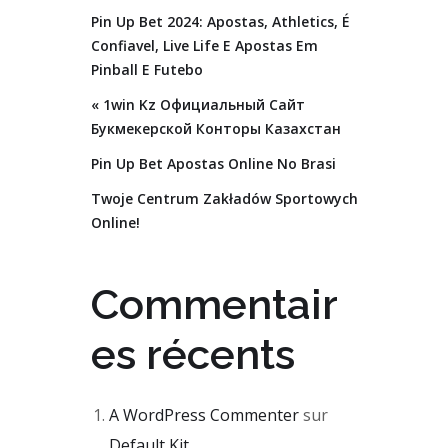
Pin Up Bet 2024: Apostas, Athletics, É
Confiavel, Live Life E Apostas Em
Pinball E Futebo
« 1win Kz Официальный Сайт
Букмекерской Конторы Казахстан
Pin Up Bet Apostas Online No Brasi
Twoje Centrum Zakładów Sportowych
Online!
Commentair
es récents
A WordPress Commenter
sur
Default Kit