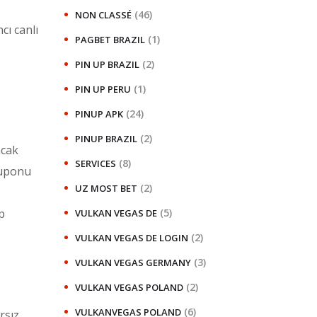
(46)
NON CLASSÉ
cı canlı
(1)
PAGBET BRAZIL
(2)
PIN UP BRAZIL
(1)
PIN UP PERU
(24)
PINUP APK
(2)
PINUP BRAZIL
ncak
(8)
SERVICES
 kuponu
(2)
UZ MOST BET
p
(5)
VULKAN VEGAS DE
(2)
VULKAN VEGAS DE LOGIN
(3)
VULKAN VEGAS GERMANY
(2)
VULKAN VEGAS POLAND
(6)
VULKANVEGAS POLAND
rsız