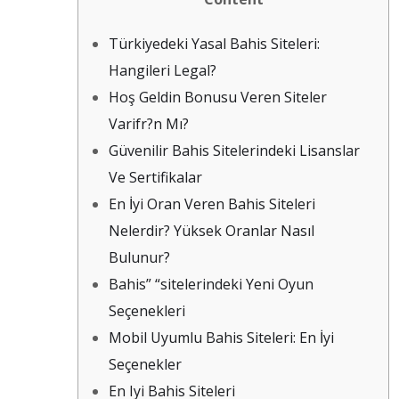
Türkiyedeki Yasal Bahis Siteleri:
Hangileri Legal?
Hoş Geldin Bonusu Veren Siteler
Varifr?n Mı?
Güvenilir Bahis Sitelerindeki Lisanslar
Ve Sertifikalar
En İyi Oran Veren Bahis Siteleri
Nelerdir? Yüksek Oranlar Nasıl
Bulunur?
Bahis” “sitelerindeki Yeni Oyun
Seçenekleri
Mobil Uyumlu Bahis Siteleri: En İyi
Seçenekler
En Iyi Bahis Siteleri