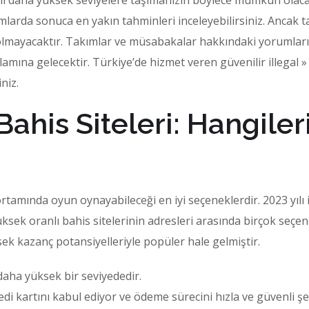
rmlarda sonuca en yakın tahminleri inceleyebilirsiniz. Ancak 
olmayacaktır. Takımlar ve müsabakalar hakkındaki yorumları
amına gelecektir. Türkiye’de hizmet veren güvenilir illegal »
niz.
ahis Siteleri: Hangiler
ortamında oyun oynayabileceği en iyi seçeneklerdir. 2023 yılı 
üksek oranlı bahis sitelerinin adresleri arasında birçok seçe
ek kazanç potansiyelleriyle popüler hale gelmiştir.
n daha yüksek bir seviyededir.
edi kartını kabul ediyor ve ödeme sürecini hızla ve güvenli şe