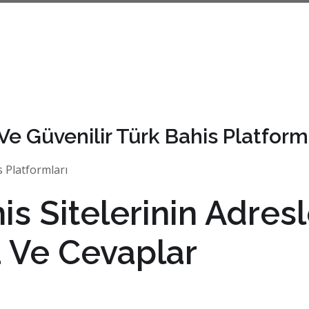
i Ve Güvenilir Türk Bahis Platform
s Platformları
is Sitelerinin Adresl
u Ve Cevaplar