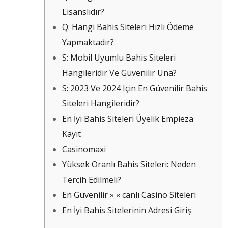
Lisanslıdır?
Q: Hangi Bahis Siteleri Hızlı Ödeme
Yapmaktadır?
S: Mobil Uyumlu Bahis Siteleri
Hangileridir Ve Güvenilir Una?
S: 2023 Ve 2024 Için En Güvenilir Bahis
Siteleri Hangileridir?
En İyi Bahis Siteleri Üyelik Empieza
Kayıt
Casinomaxi
Yüksek Oranlı Bahis Siteleri: Neden
Tercih Edilmeli?
En Güvenilir » « canlı Casino Siteleri
En İyi Bahis Sitelerinin Adresi Giriş