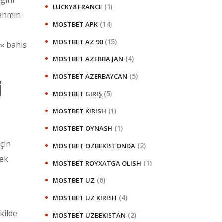
(1)
LUCKY8 FRANCE
tahmin
(14)
MOSTBET APK
(15)
MOSTBET AZ 90
 « bahis
(4)
MOSTBET AZERBAIJAN
(5)
MOSTBET AZERBAYCAN
i
(5)
MOSTBET GIRIŞ
(1)
MOSTBET KIRISH
(1)
MOSTBET OYNASH
için
(2)
MOSTBET OZBEKISTONDA
nek
(1)
MOSTBET ROYXATGA OLISH
(6)
MOSTBET UZ
(4)
MOSTBET UZ KIRISH
kilde
(2)
MOSTBET UZBEKISTAN