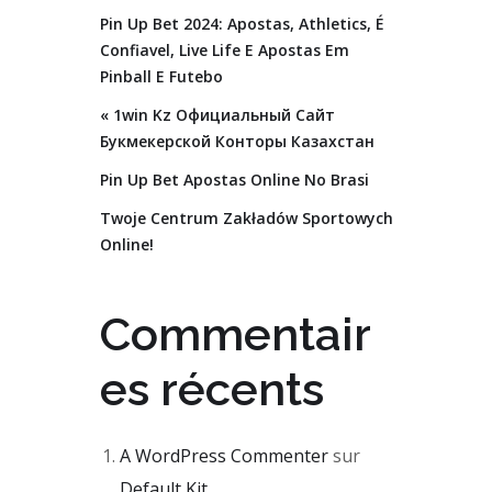
Pin Up Bet 2024: Apostas, Athletics, É
Confiavel, Live Life E Apostas Em
Pinball E Futebo
« 1win Kz Официальный Сайт
Букмекерской Конторы Казахстан
Pin Up Bet Apostas Online No Brasi
Twoje Centrum Zakładów Sportowych
Online!
Commentair
es récents
A WordPress Commenter
sur
Default Kit