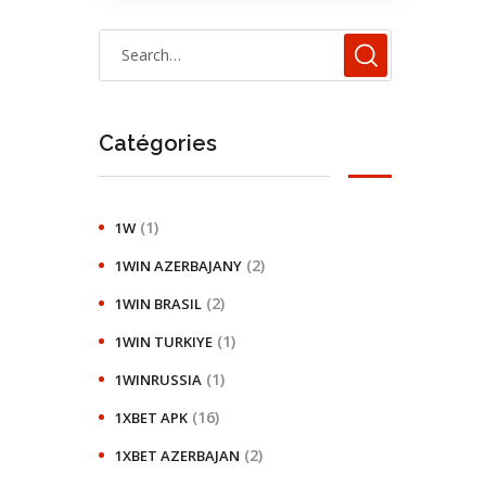
Catégories
(1)
1W
(2)
1WIN AZERBAJANY
(2)
1WIN BRASIL
(1)
1WIN TURKIYE
(1)
1WINRUSSIA
(16)
1XBET APK
(2)
1XBET AZERBAJAN