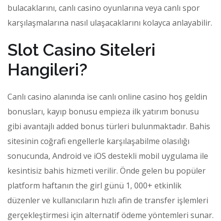
bulacaklarını, canlı casino oyunlarına veya canlı spor
karşılaşmalarına nasıl ulaşacaklarını kolayca anlayabilir.
Slot Casino Siteleri
Hangileri?
Canlı casino alanında ise canlı online casino hoş geldin
bonusları, kayıp bonusu empieza ilk yatırım bonusu
gibi avantajlı added bonus türleri bulunmaktadır. Bahis
sitesinin coğrafi engellerle karşılaşabilme olasılığı
sonucunda, Android ve iOS destekli mobil uygulama ile
kesintisiz bahis hizmeti verilir. Önde gelen bu popüler
platform haftanın the girl günü 1, 000+ etkinlik
düzenler ve kullanıcıların hızlı afin de transfer işlemleri
gerçekleştirmesi için alternatif ödeme yöntemleri sunar.