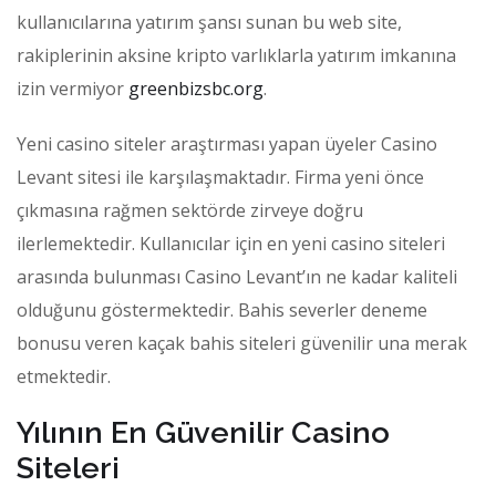
kullanıcılarına yatırım şansı sunan bu web site,
rakiplerinin aksine kripto varlıklarla yatırım imkanına
izin vermiyor
greenbizsbc.org
.
Yeni casino siteler araştırması yapan üyeler Casino
Levant sitesi ile karşılaşmaktadır. Firma yeni önce
çıkmasına rağmen sektörde zirveye doğru
ilerlemektedir. Kullanıcılar için en yeni casino siteleri
arasında bulunması Casino Levant’ın ne kadar kaliteli
olduğunu göstermektedir. Bahis severler deneme
bonusu veren kaçak bahis siteleri güvenilir una merak
etmektedir.
Yılının En Güvenilir Casino
Siteleri