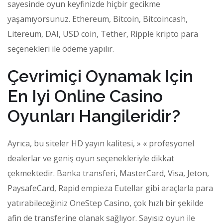
sayesinde oyun keyfinizde hiçbir gecikme
yaşamıyorsunuz. Ethereum, Bitcoin, Bitcoincash,
Litereum, DAI, USD coin, Tether, Ripple kripto para
seçenekleri ile ödeme yapılır.
Çevrimiçi Oynamak Için
En Iyi Online Casino
Oyunları Hangileridir?
Ayrıca, bu siteler HD yayın kalitesi, » « profesyonel
dealerlar ve geniş oyun seçenekleriyle dikkat
çekmektedir. Banka transferi, MasterCard, Visa, Jeton,
PaysafeCard, Rapid empieza Eutellar gibi araçlarla para
yatırabileceğiniz OneStep Casino, çok hızlı bir şekilde
afin de transferine olanak sağlıyor. Sayısız oyun ile