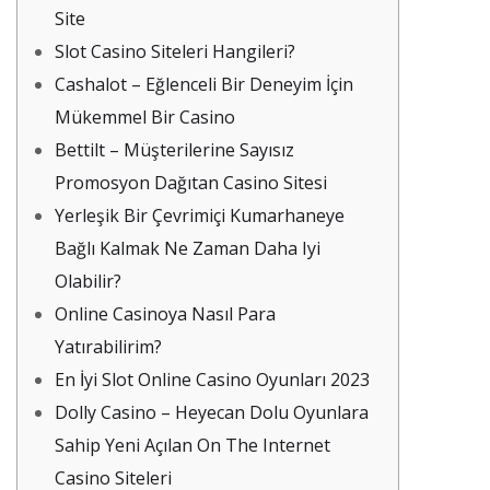
Site
Slot Casino Siteleri Hangileri?
Cashalot – Eğlenceli Bir Deneyim İçin
Mükemmel Bir Casino
Bettilt – Müşterilerine Sayısız
Promosyon Dağıtan Casino Sitesi
Yerleşik Bir Çevrimiçi Kumarhaneye
Bağlı Kalmak Ne Zaman Daha Iyi
Olabilir?
Online Casinoya Nasıl Para
Yatırabilirim?
En İyi Slot Online Casino Oyunları 2023
Dolly Casino – Heyecan Dolu Oyunlara
Sahip Yeni Açılan On The Internet
Casino Siteleri