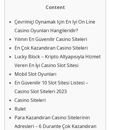
Content
Çevrimiçi Oynamak Için En Iyi On Line
Casino Oyunları Hangileridir?
Yılının En Güvenilir Casino Siteleri
En Çok Kazandıran Casino Siteleri
Lucky Block – Kripto Altyapısıyla Hizmet
Veren En İyi Casino Slot Sitesi
Mobil Slot Oyunları
En Güvenilir 10 Slot Sitesi Listesi –
Casino Slot Siteleri 2023
Casino Siteleri
Rulet
Para Kazandıran Casino Sitelerinin
Adresleri – 6 Durante Çok Kazandıran