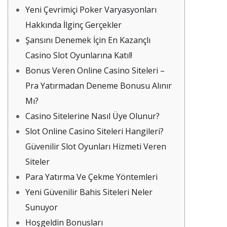
Yeni Çevrimiçi Poker Varyasyonları
Hakkında İlginç Gerçekler
Şansını Denemek İçin En Kazançlı
Casino Slot Oyunlarına Katıl!
Bonus Veren Online Casino Siteleri –
Pra Yatırmadan Deneme Bonusu Alınır
Mı?
Casino Sitelerine Nasıl Üye Olunur?
Slot Online Casino Siteleri Hangileri?
Güvenilir Slot Oyunları Hizmeti Veren
Siteler
Para Yatırma Ve Çekme Yöntemleri
Yeni Güvenilir Bahis Siteleri Neler
Sunuyor
Hoşgeldin Bonusları