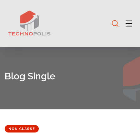
Blog Single
NON CLASSÉ