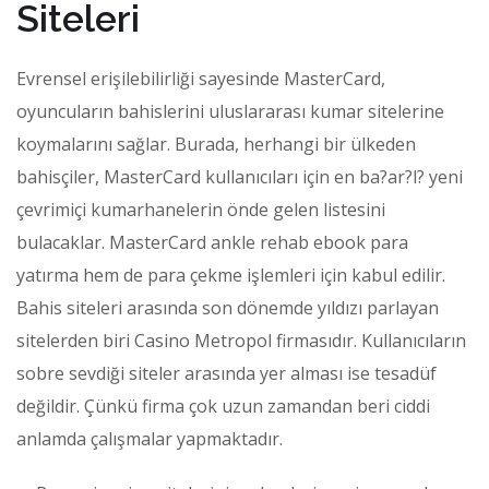
Siteleri
Evrensel erişilebilirliği sayesinde MasterCard,
oyuncuların bahislerini uluslararası kumar sitelerine
koymalarını sağlar. Burada, herhangi bir ülkeden
bahisçiler, MasterCard kullanıcıları için en ba?ar?l? yeni
çevrimiçi kumarhanelerin önde gelen listesini
bulacaklar. MasterCard ankle rehab ebook para
yatırma hem de para çekme işlemleri için kabul edilir.
Bahis siteleri arasında son dönemde yıldızı parlayan
sitelerden biri Casino Metropol firmasıdır. Kullanıcıların
sobre sevdiği siteler arasında yer alması ise tesadüf
değildir. Çünkü firma çok uzun zamandan beri ciddi
anlamda çalışmalar yapmaktadır.