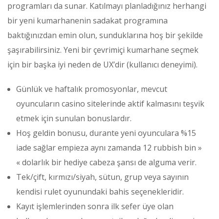
programları da sunar. Katılmayı planladığınız herhangi
bir yeni kumarhanenin sadakat programına
baktığınızdan emin olun, sunduklarına hoş bir şekilde
şaşırabilirsiniz. Yeni bir çevrimiçi kumarhane seçmek
için bir başka iyi neden de UX’dir (kullanıcı deneyimi).
Günlük ve haftalık promosyonlar, mevcut
oyuncuların casino sitelerinde aktif kalmasını teşvik
etmek için sunulan bonuslardır.
Hoş geldin bonusu, durante yeni oyunculara %15
iade sağlar empieza aynı zamanda 12 rubbish bin »
« dolarlık bir hediye cabeza şansı de alguma verir.
Tek/çift, kırmızı/siyah, sütun, grup veya sayının
kendisi rulet oyunundaki bahis seçenekleridir.
Kayıt işlemlerinden sonra ilk sefer üye olan