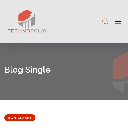
Blog Single
NON CLASSÉ