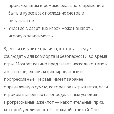
происходящим в режиме реального времени и
быть в курсе всех последних счетов и
результатов.
Участие в азартных играх может вызвать
игровую зависимость.
Здесь вы изучите правила, которые следует
соблюдать для комфорта и безопасности во время
игры. Mostbet казино предлагает несколько типов
джекпотов, включая фиксированные и
прогрессивные. Первый имеет заранее
определенную сумму, которая разыгрывается, если
игроком выполняются определенные условия.
Прогрессивный джекпот — накопительный приз,
который увеличивается с каждой ставкой. Они