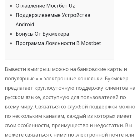
Оглавление Мостбет Uz
Поддерживаемые Устройства
Android
Бонусы От Букмекера
Программа Лояльности В Mostbet
Вывести выигрыш можно на банковские карты и
популярные » « электронные кошельки. Букмекер
предлагает круглосуточную поддержку клиентов на
русском языке, доступную для пользователей по
всему миру. Связаться со службой поддержки можно
по нескольким каналам, каждый из которых имеет
свои особенности, преимущества и недостатки. Вы
можете связаться с ними по электронной почте или