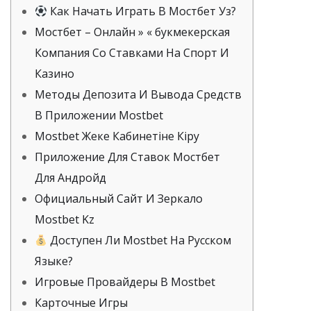
Как Начать Играть В Мостбет Уз?
Мостбет – Онлайн » « букмекерская
Компания Со Ставками На Спорт И
Казино
Методы Депозита И Вывода Средств
В Приложении Mostbet
Mostbet Жеке Кабинетіне Кіру
Приложение Для Ставок Мостбет
Для Андройд
Официальный Сайт И Зеркало
Mostbet Kz
Доступен Ли Mostbet На Русском
Языке?
Игровые Провайдеры В Mostbet
Карточные Игры