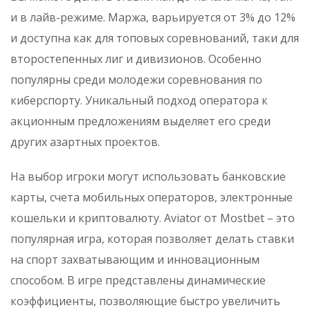
и в лайв-режиме. Маржа, варьируется от 3% до 12%
и доступна как для топовых соревнований, таки для
второстепенных лиг и дивизионов. Особенно
популярны среди молодежи соревнования по
киберспорту. Уникальный подход оператора к
акционным предложениям выделяет его среди
других азартных проектов.
На выбор игроки могут использовать банковские
карты, счета мобильных операторов, электронные
кошельки и криптовалюту. Aviator от Mostbet – это
популярная игра, которая позволяет делать ставки
на спорт захватывающим и инновационным
способом. В игре представлены динамические
коэффициенты, позволяющие быстро увеличить