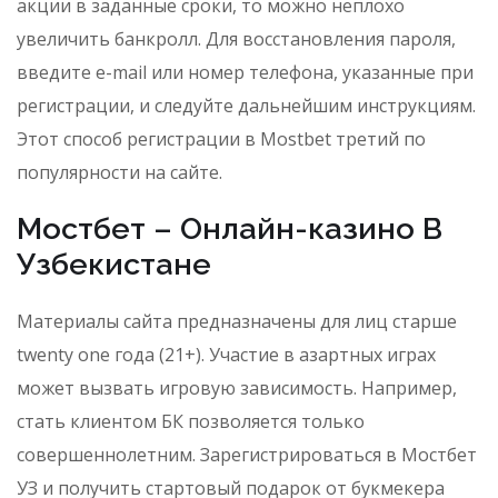
акции в заданные сроки, то можно неплохо
увеличить банкролл. Для восстановления пароля,
введите e-mail или номер телефона, указанные при
регистрации, и следуйте дальнейшим инструкциям.
Этот способ регистрации в Mostbet третий по
популярности на сайте.
Мостбет – Онлайн-казино В
Узбекистане
Материалы сайта предназначены для лиц старше
twenty one года (21+). Участие в азартных играх
может вызвать игровую зависимость. Например,
стать клиентом БК позволяется только
совершеннолетним. Зарегистрироваться в Мостбет
УЗ и получить стартовый подарок от букмекера