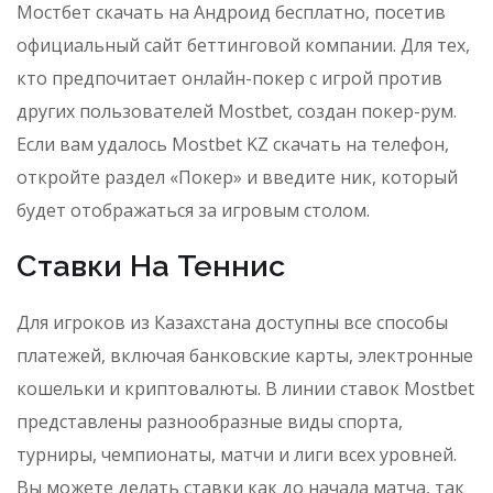
Мостбет скачать на Андроид бесплатно, посетив
официальный сайт беттинговой компании. Для тех,
кто предпочитает онлайн-покер с игрой против
других пользователей Mostbet, создан покер-рум.
Если вам удалось Mostbet KZ скачать на телефон,
откройте раздел «Покер» и введите ник, который
будет отображаться за игровым столом.
Ставки На Теннис
Для игроков из Казахстана доступны все способы
платежей, включая банковские карты, электронные
кошельки и криптовалюты. В линии ставок Mostbet
представлены разнообразные виды спорта,
турниры, чемпионаты, матчи и лиги всех уровней.
Вы можете делать ставки как до начала матча, так