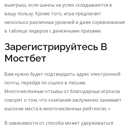
выигрыш, если шансы на успех складываются в
вашу пользу. Кроме того, игра предлагает
несколько различных уровней и даже соревнования
в таблице лидеров с денежными призами.
Зарегистрируйтесь В
Мостбет
Вам нужно будет подтвердить адрес электронной
почты, перейдя по ссылке в письме.
Многочисленные отзывы от благодарных игроков
говорят о том, что компания заслуженно занимает
высокие места в многочисленных рейтингах. »
В зависимости от способа может удерживаться