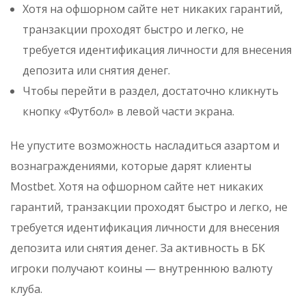
Хотя на офшорном сайте нет никаких гарантий,
транзакции проходят быстро и легко, не
требуется идентификация личности для внесения
депозита или снятия денег.
Чтобы перейти в раздел, достаточно кликнуть
кнопку «Футбол» в левой части экрана.
Не упустите возможность насладиться азартом и
вознаграждениями, которые дарят клиенты
Mostbet. Хотя на офшорном сайте нет никаких
гарантий, транзакции проходят быстро и легко, не
требуется идентификация личности для внесения
депозита или снятия денег. За активность в БК
игроки получают коины — внутреннюю валюту
клуба.