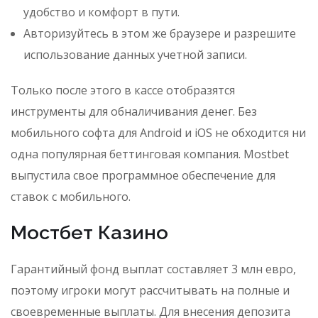
удобство и комфорт в пути.
Авторизуйтесь в этом же браузере и разрешите
использование данных учетной записи.
Только после этого в кассе отобразятся
инструменты для обналичивания денег. Без
мобильного софта для Android и iOS не обходится ни
одна популярная беттинговая компания. Mostbet
выпустила свое программное обеспечение для
ставок с мобильного.
Мостбет Казино
Гарантийный фонд выплат составляет 3 млн евро,
поэтому игроки могут рассчитывать на полные и
своевременные выплаты. Для внесения депозита