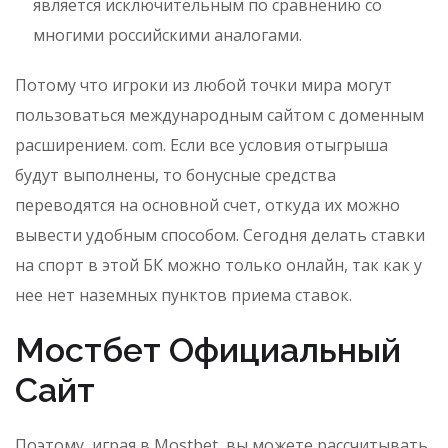
является исключительным по сравнению со
многими российскими аналогами.
Потому что игроки из любой точки мира могут
пользоваться международным сайтом с доменным
расширением. com. Если все условия отыгрыша
будут выполнены, то бонусные средства
переводятся на основной счет, откуда их можно
вывести удобным способом. Сегодня делать ставки
на спорт в этой БК можно только онлайн, так как у
нее нет наземных пунктов приема ставок.
Мостбет Официальный
Сайт
Поэтому, играя в Mostbet, вы можете рассчитывать