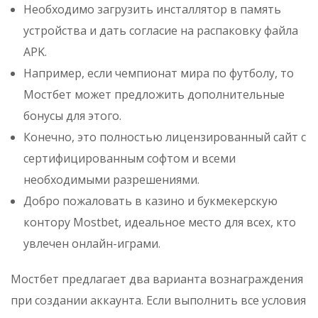
Необходимо загрузить инсталлятор в память
устройства и дать согласие на распаковку файла
APK.
Например, если чемпионат мира по футболу, то
Мостбет может предложить дополнительные
бонусы для этого.
Конечно, это полностью лицензированный сайт с
сертифицированным софтом и всеми
необходимыми разрешениями.
Добро пожаловать в казино и букмекерскую
контору Mostbet, идеальное место для всех, кто
увлечен онлайн-играми.
Мостбет предлагает два варианта вознаграждения
при создании аккаунта. Если выполнить все условия