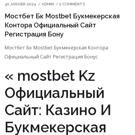
30 JANVIER 2024
/
ADMIN
/
0 COMMENTS
Мостбет Бк Mostbet Букмекерская
Контора Официальный Сайт
Регистрация Бону
Мостбет Бк Mostbet Букмекерская Контора
Официальный Сайт Регистрация Бонус
« mostbet Kz
Официальный
Сайт: Казино И
Букмекерская