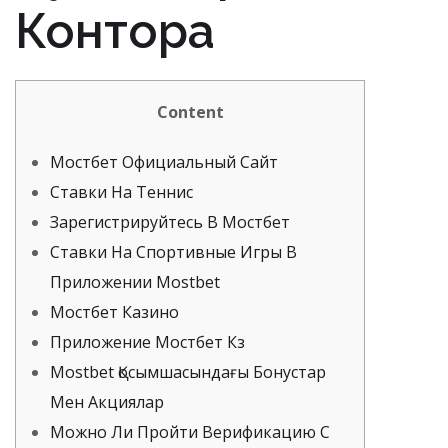
Контора
Content
Мостбет Официальный Сайт
Ставки На Теннис
Зарегистрируйтесь В Мостбет
Ставки На Спортивные Игры В
Приложении Mostbet
Мостбет Казино
Приложение Мостбет Кз
Mostbet Қосымшасындағы Бонустар
Мен Акциялар
Можно Ли Пройти Верификацию С