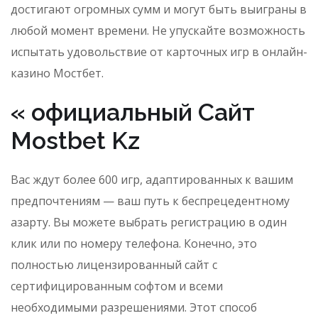
достигают огромных сумм и могут быть выиграны в
любой момент времени. Не упускайте возможность
испытать удовольствие от карточных игр в онлайн-
казино Мостбет.
« официальный Сайт
Mostbet Kz
Вас ждут более 600 игр, адаптированных к вашим
предпочтениям — ваш путь к беспрецедентному
азарту. Вы можете выбрать регистрацию в один
клик или по номеру телефона. Конечно, это
полностью лицензированный сайт с
сертифицированным софтом и всеми
необходимыми разрешениями. Этот способ