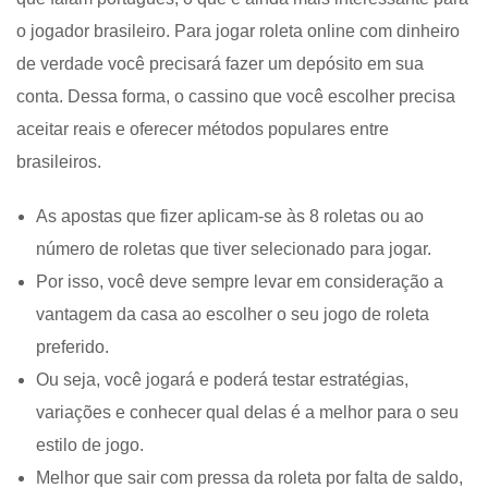
o jogador brasileiro. Para jogar roleta online com dinheiro
de verdade você precisará fazer um depósito em sua
conta. Dessa forma, o cassino que você escolher precisa
aceitar reais e oferecer métodos populares entre
brasileiros.
As apostas que fizer aplicam-se às 8 roletas ou ao
número de roletas que tiver selecionado para jogar.
Por isso, você deve sempre levar em consideração a
vantagem da casa ao escolher o seu jogo de roleta
preferido.
Ou seja, você jogará e poderá testar estratégias,
variações e conhecer qual delas é a melhor para o seu
estilo de jogo.
Melhor que sair com pressa da roleta por falta de saldo,