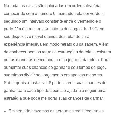
Na roda, as casas são colocadas em ordem aleatória
começando com o número 0, marcado pela cor verde, e
seguindo um intervalo constante entre o vermelho e o
preto. Você pode jogar a maioria dos jogos de RNG em
seu dispositivo móvel e ainda desfrutar de uma
experiência imersiva em modo retrato ou paisagem. Além
de conhecer bem as regras e estratégias da roleta, existem
outras maneiras de melhorar como jogador da roleta. Para
aumentar suas chances de ganhar e seu tempo de jogo,
sugerimos dividir seu orçamento em apostas menores.
Saber quais apostas você pode fazer e suas chances de
ganhar para cada tipo de aposta o ajudará a seguir uma
estratégia que pode melhorar suas chances de ganhar.
Em seguida, trazemos as perguntas mais frequentes