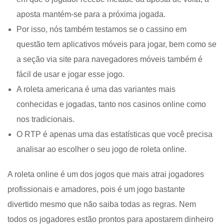
aposta mantém-se para a próxima jogada.
Por isso, nós também testamos se o cassino em
questão tem aplicativos móveis para jogar, bem como se
a seção via site para navegadores móveis também é
fácil de usar e jogar esse jogo.
A roleta americana é uma das variantes mais
conhecidas e jogadas, tanto nos casinos online como
nos tradicionais.
O RTP é apenas uma das estatísticas que você precisa
analisar ao escolher o seu jogo de roleta online.
A roleta online é um dos jogos que mais atrai jogadores
profissionais e amadores, pois é um jogo bastante
divertido mesmo que não saiba todas as regras. Nem
todos os jogadores estão prontos para apostarem dinheiro