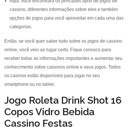
Aqui, você encontrará os principais tipos de jogos de
cassino, diferentes informações sobre eles e também
opções de jogos para você aproveitar em cada uma das
categorias.
Então, se você quer saber tudo sobre os jogos de cassino
online, você veio ao lugar certo. Fique conosco para
receber todas as informações importantes e aumentar seu
conhecimento sobre cassinos online e seus jogos. Todos
os casinos estão disponíveis para jogar no seu
smartphone ou no tablet.
Jogo Roleta Drink Shot 16
Copos Vidro Bebida
Cassino Festas