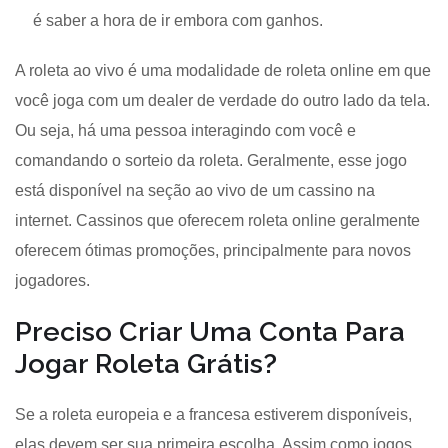
é saber a hora de ir embora com ganhos.
A roleta ao vivo é uma modalidade de roleta online em que
você joga com um dealer de verdade do outro lado da tela.
Ou seja, há uma pessoa interagindo com você e
comandando o sorteio da roleta. Geralmente, esse jogo
está disponível na seção ao vivo de um cassino na
internet. Cassinos que oferecem roleta online geralmente
oferecem ótimas promoções, principalmente para novos
jogadores.
Preciso Criar Uma Conta Para
Jogar Roleta Grátis?
Se a roleta europeia e a francesa estiverem disponíveis,
elas devem ser sua primeira escolha. Assim como jogos