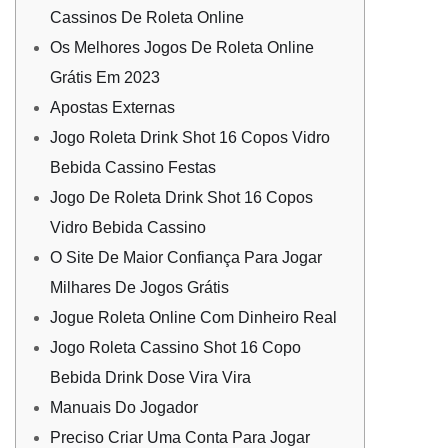
Cassinos De Roleta Online
Os Melhores Jogos De Roleta Online
Grátis Em 2023
Apostas Externas
Jogo Roleta Drink Shot 16 Copos Vidro
Bebida Cassino Festas
Jogo De Roleta Drink Shot 16 Copos
Vidro Bebida Cassino
O Site De Maior Confiança Para Jogar
Milhares De Jogos Grátis
Jogue Roleta Online Com Dinheiro Real
Jogo Roleta Cassino Shot 16 Copo
Bebida Drink Dose Vira Vira
Manuais Do Jogador
Preciso Criar Uma Conta Para Jogar