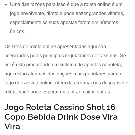
Uma das razões para isso é que a roleta online é um
jogo envolvente, direto e pode trazer grandes vitórias,
especialmente se suas apostas forem em números
únicos.
Os sites de roleta online apresentados aqui são
licenciados pelos principais reguladores de cassinos. Se
você está procurando um sistema de apostas na roleta,
aqui estão algumas das opções mais populares para o
jogo de cassino online. Além das 5 variações de jogos de
roleta, você pode esperar encontrar muitas outras.
Jogo Roleta Cassino Shot 16
Copo Bebida Drink Dose Vira
Vira