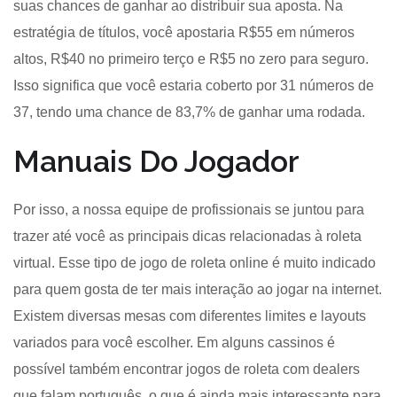
suas chances de ganhar ao distribuir sua aposta. Na
estratégia de títulos, você apostaria R$55 em números
altos, R$40 no primeiro terço e R$5 no zero para seguro.
Isso significa que você estaria coberto por 31 números de
37, tendo uma chance de 83,7% de ganhar uma rodada.
Manuais Do Jogador
Por isso, a nossa equipe de profissionais se juntou para
trazer até você as principais dicas relacionadas à roleta
virtual. Esse tipo de jogo de roleta online é muito indicado
para quem gosta de ter mais interação ao jogar na internet.
Existem diversas mesas com diferentes limites e layouts
variados para você escolher. Em alguns cassinos é
possível também encontrar jogos de roleta com dealers
que falam português, o que é ainda mais interessante para