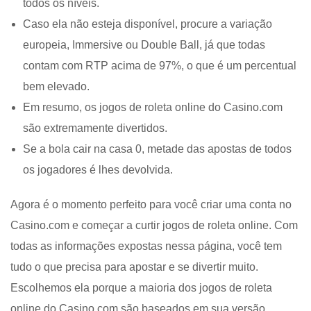
todos os níveis.
Caso ela não esteja disponível, procure a variação
europeia, Immersive ou Double Ball, já que todas
contam com RTP acima de 97%, o que é um percentual
bem elevado.
Em resumo, os jogos de roleta online do Casino.com
são extremamente divertidos.
Se a bola cair na casa 0, metade das apostas de todos
os jogadores é lhes devolvida.
Agora é o momento perfeito para você criar uma conta no
Casino.com e começar a curtir jogos de roleta online. Com
todas as informações expostas nessa página, você tem
tudo o que precisa para apostar e se divertir muito.
Escolhemos ela porque a maioria dos jogos de roleta
online do Casino.com são baseados em sua versão