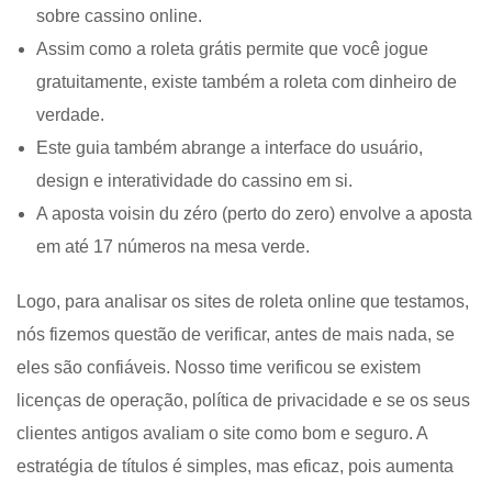
sobre cassino online.
Assim como a roleta grátis permite que você jogue
gratuitamente, existe também a roleta com dinheiro de
verdade.
Este guia também abrange a interface do usuário,
design e interatividade do cassino em si.
A aposta voisin du zéro (perto do zero) envolve a aposta
em até 17 números na mesa verde.
Logo, para analisar os sites de roleta online que testamos,
nós fizemos questão de verificar, antes de mais nada, se
eles são confiáveis. Nosso time verificou se existem
licenças de operação, política de privacidade e se os seus
clientes antigos avaliam o site como bom e seguro. A
estratégia de títulos é simples, mas eficaz, pois aumenta