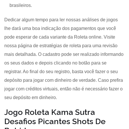
brasileiros.
Dedicar algum tempo para ler nossas análises de jogos
lhe dará uma boa indicação dos pagamentos que você
pode esperar de cada variante da Roleta online. Visite
nossa página de estratégias de roleta para uma revisão
mais detalhada. O cadastro pode ser realizado informando
os seus dados e depois clicando no botão para se
registrar. Ao final do seu registro, basta você fazer o seu
depósito para jogar com dinheiro de verdade. Caso prefira
jogar com créditos virtuais, então não é necessário fazer o
seu depósito em dinheiro.
Jogo Roleta Kama Sutra
Desafios Picantes Shots De