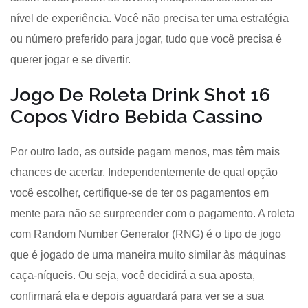
nível de experiência. Você não precisa ter uma estratégia
ou número preferido para jogar, tudo que você precisa é
querer jogar e se divertir.
Jogo De Roleta Drink Shot 16
Copos Vidro Bebida Cassino
Por outro lado, as outside pagam menos, mas têm mais
chances de acertar. Independentemente de qual opção
você escolher, certifique-se de ter os pagamentos em
mente para não se surpreender com o pagamento. A roleta
com Random Number Generator (RNG) é o tipo de jogo
que é jogado de uma maneira muito similar às máquinas
caça-níqueis. Ou seja, você decidirá a sua aposta,
confirmará ela e depois aguardará para ver se a sua