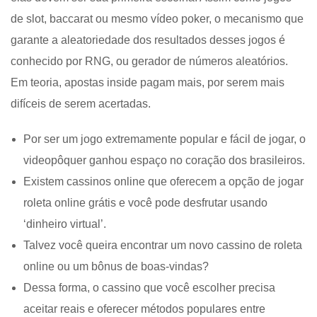
de slot, baccarat ou mesmo vídeo poker, o mecanismo que
garante a aleatoriedade dos resultados desses jogos é
conhecido por RNG, ou gerador de números aleatórios.
Em teoria, apostas inside pagam mais, por serem mais
difíceis de serem acertadas.
Por ser um jogo extremamente popular e fácil de jogar, o
videopôquer ganhou espaço no coração dos brasileiros.
Existem cassinos online que oferecem a opção de jogar
roleta online grátis e você pode desfrutar usando
‘dinheiro virtual’.
Talvez você queira encontrar um novo cassino de roleta
online ou um bônus de boas-vindas?
Dessa forma, o cassino que você escolher precisa
aceitar reais e oferecer métodos populares entre