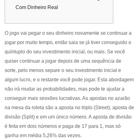
Com Dinheiro Real
O jogo vai pegar o seu dinheiro novamente se continuar a
jogar por muito tempo, então saia se já tiver conseguido o
quíntuplo do seu investimento inicial, ou mais. Se você
quiser continuar a jogar depois de uma sequência de
sorte, pelo menos separe o seu investimento inicial e
algum lucro, e o restante você pode jogar. Esta abordagem
não irá mudar as probabilidades, mas pode te ajudar a
conseguir mais sessões lucrativas. As apostas no azarão
na mesa da roleta são a aposta no triplo (Street), aposta de
divisão (Split) e em um único número. A aposta de divisão
é feita em dois números e paga de 17 para 1, mas só
ganha em média 5,26% das vezes.