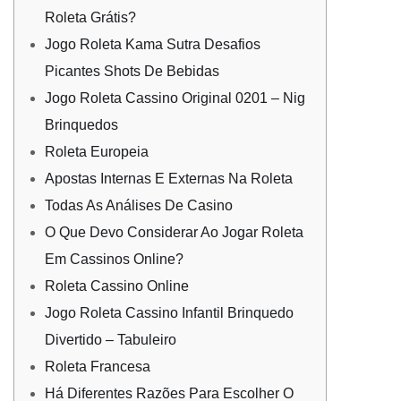
Roleta Grátis?
Jogo Roleta Kama Sutra Desafios
Picantes Shots De Bebidas
Jogo Roleta Cassino Original 0201 – Nig
Brinquedos
Roleta Europeia
Apostas Internas E Externas Na Roleta
Todas As Análises De Casino
O Que Devo Considerar Ao Jogar Roleta
Em Cassinos Online?
Roleta Cassino Online
Jogo Roleta Cassino Infantil Brinquedo
Divertido – Tabuleiro
Roleta Francesa
Há Diferentes Razões Para Escolher O