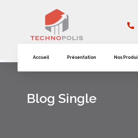
Accueil
Présentation
Nos Produi
Blog Single