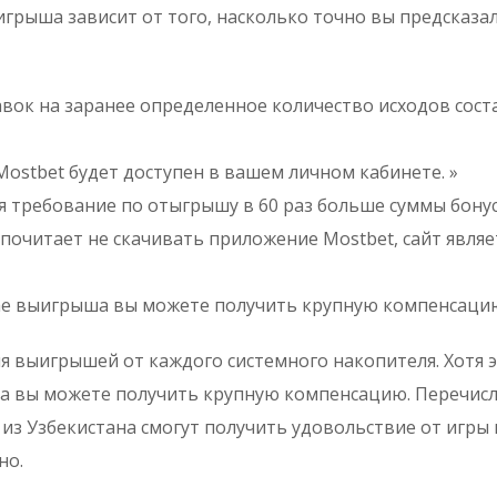
игрыша зависит от того, насколько точно вы предсказа
вок на заранее определенное количество исходов сос
Mostbet будет доступен в вашем личном кабинете. »
 требование по отыгрышу в 60 раз больше суммы бонус
почитает не скачивать приложение Mostbet, сайт являе
учае выигрыша вы можете получить крупную компенсаци
я выигрышей от каждого системного накопителя. Хотя 
ыша вы можете получить крупную компенсацию. Перечис
из Узбекистана смогут получить удовольствие от игры 
но.