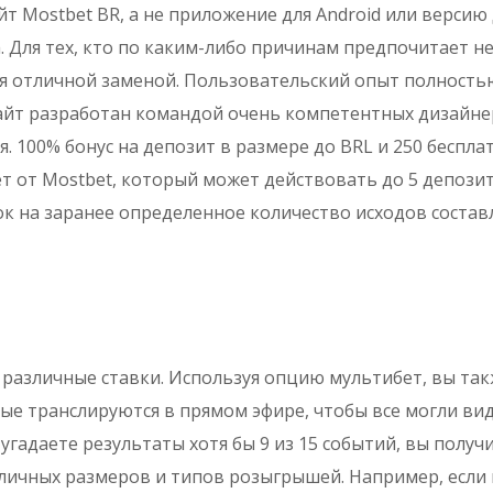
 Mostbet BR, а не приложение для Android или версию 
. Для тех, кто по каким-либо причинам предпочитает н
ся отличной заменой. Пользовательский опыт полность
сайт разработан командой очень компетентных дизайне
. 100% бонус на депозит в размере до BRL и 250 беспла
 от Mostbet, который может действовать до 5 депозит
к на заранее определенное количество исходов соста
различные ставки. Используя опцию мультибет, вы та
рые транслируются в прямом эфире, чтобы все могли ви
угадаете результаты хотя бы 9 из 15 событий, вы получ
личных размеров и типов розыгрышей. Например, если