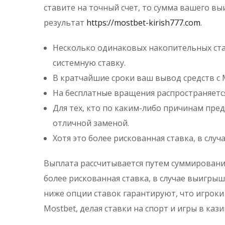
ставите на точный счет, то сумма вашего вы
результат
https://mostbet-kirish777.com
.
Несколько одинаковых накопительных ста
системную ставку.
В кратчайшие сроки ваш вывод средств с 
На бесплатные вращения распространяется
Для тех, кто по каким-либо причинам пред
отличной заменой.
Хотя это более рискованная ставка, в сл
Выплата рассчитывается путем суммировани
более рискованная ставка, в случае выигр
ниже опции ставок гарантируют, что игроки 
Mostbet, делая ставки на спорт и игры в кази