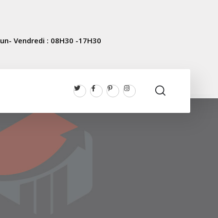
un- Vendredi : 08H30 -17H30