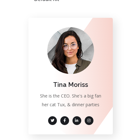
Tina Moriss
She is the CEO. She's a big fan
her cat Tux, & dinner parties