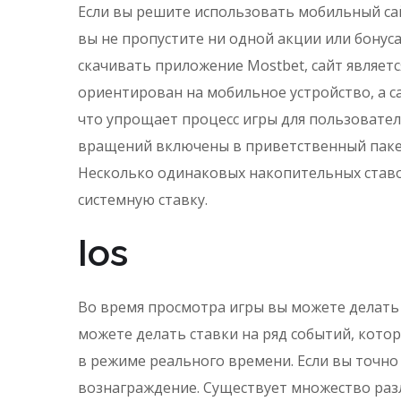
Если вы решите использовать мобильный сайт
вы не пропустите ни одной акции или бонуса
скачивать приложение Mostbet, сайт являет
ориентирован на мобильное устройство, а 
что упрощает процесс игры для пользователя
вращений включены в приветственный пакет
Несколько одинаковых накопительных ставо
системную ставку.
Ios
Во время просмотра игры вы можете делать 
можете делать ставки на ряд событий, кото
в режиме реального времени. Если вы точно 
вознаграждение. Существует множество раз