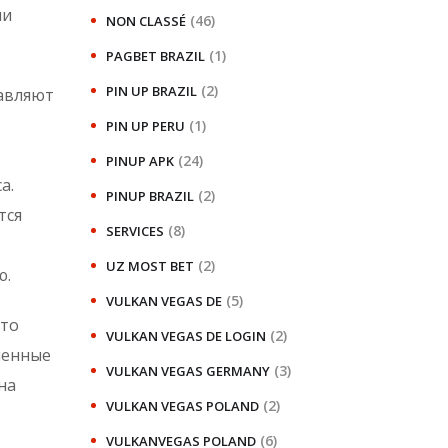
ли
(46)
NON CLASSÉ
(1)
PAGBET BRAZIL
(2)
PIN UP BRAZIL
тавляют
(1)
PIN UP PERU
(24)
PINUP APK
а.
(2)
PINUP BRAZIL
тся
(8)
SERVICES
(2)
UZ MOST BET
ю.
(5)
VULKAN VEGAS DE
это
(2)
VULKAN VEGAS DE LOGIN
ленные
(3)
VULKAN VEGAS GERMANY
на
(2)
VULKAN VEGAS POLAND
(6)
VULKANVEGAS POLAND