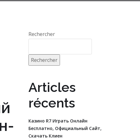
Rechercher
Rechercher
Articles
récents
ый
н-
Казино R7 Играть Онлайн
Бесплатно, Официальный Сайт,
Скачать Клиен