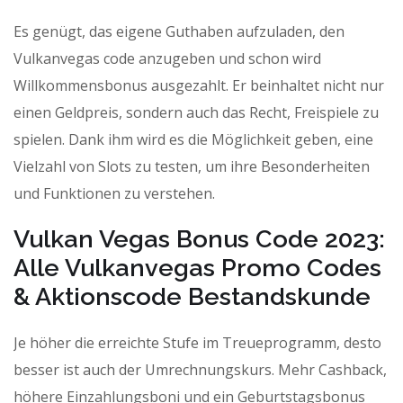
Es genügt, das eigene Guthaben aufzuladen, den
Vulkanvegas code anzugeben und schon wird
Willkommensbonus ausgezahlt. Er beinhaltet nicht nur
einen Geldpreis, sondern auch das Recht, Freispiele zu
spielen. Dank ihm wird es die Möglichkeit geben, eine
Vielzahl von Slots zu testen, um ihre Besonderheiten
und Funktionen zu verstehen.
Vulkan Vegas Bonus Code 2023:
Alle Vulkanvegas Promo Codes
& Aktionscode Bestandskunde
Je höher die erreichte Stufe im Treueprogramm, desto
besser ist auch der Umrechnungskurs. Mehr Cashback,
höhere Einzahlungsboni und ein Geburtstagsbonus