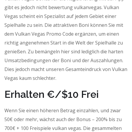
gibt es jedoch nicht bewertung vulkanvegas. Vulkan
Vegas scheint ein Spezialist auf jedem Gebiet einer
Spielhalle zu sein. Die attraktiven Boni können Sie mit
dem Vulkan Vegas Promo Code ergänzen, um einen
richtig angenehmen Start in die Welt der Spielhalle zu
genießen. Zu bemängeln hier sind lediglich die harten
Umsatzbedingungen der Boni und der Auszahlungen.
Dies jedoch macht unseren Gesamteindruck von Vulkan
Vegas kaum schlechter.
Erhalten €/$10 Frei
Wenn Sie einen höheren Betrag einzahlen, und zwar
50€ oder mehr, wächst auch der Bonus – 200% bis zu
700€ + 100 Freispiele vulkan vegas. Die gesammelten