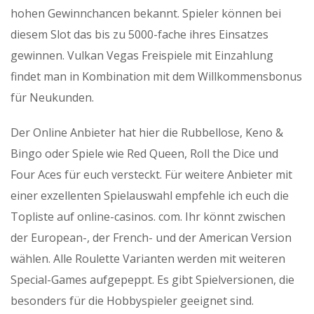
hohen Gewinnchancen bekannt. Spieler können bei
diesem Slot das bis zu 5000-fache ihres Einsatzes
gewinnen. Vulkan Vegas Freispiele mit Einzahlung
findet man in Kombination mit dem Willkommensbonus
für Neukunden.
Der Online Anbieter hat hier die Rubbellose, Keno &
Bingo oder Spiele wie Red Queen, Roll the Dice und
Four Aces für euch versteckt. Für weitere Anbieter mit
einer exzellenten Spielauswahl empfehle ich euch die
Topliste auf online-casinos. com. Ihr könnt zwischen
der European-, der French- und der American Version
wählen. Alle Roulette Varianten werden mit weiteren
Special-Games aufgepeppt. Es gibt Spielversionen, die
besonders für die Hobbyspieler geeignet sind.