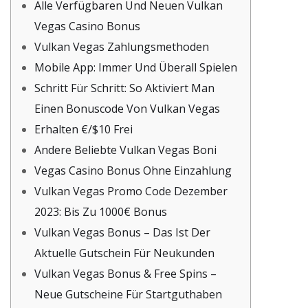
Alle Verfügbaren Und Neuen Vulkan
Vegas Casino Bonus
Vulkan Vegas Zahlungsmethoden
Mobile App: Immer Und Überall Spielen
Schritt Für Schritt: So Aktiviert Man
Einen Bonuscode Von Vulkan Vegas
Erhalten €/$10 Frei
Andere Beliebte Vulkan Vegas Boni
Vegas Casino Bonus Ohne Einzahlung
Vulkan Vegas Promo Code Dezember
2023: Bis Zu 1000€ Bonus
Vulkan Vegas Bonus – Das Ist Der
Aktuelle Gutschein Für Neukunden
Vulkan Vegas Bonus & Free Spins –
Neue Gutscheine Für Startguthaben