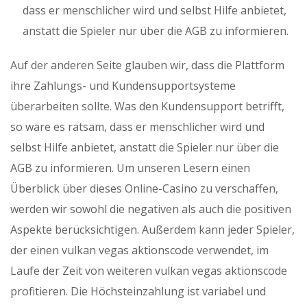
dass er menschlicher wird und selbst Hilfe anbietet,
anstatt die Spieler nur über die AGB zu informieren.
Auf der anderen Seite glauben wir, dass die Plattform
ihre Zahlungs- und Kundensupportsysteme
überarbeiten sollte. Was den Kundensupport betrifft,
so wäre es ratsam, dass er menschlicher wird und
selbst Hilfe anbietet, anstatt die Spieler nur über die
AGB zu informieren. Um unseren Lesern einen
Überblick über dieses Online-Casino zu verschaffen,
werden wir sowohl die negativen als auch die positiven
Aspekte berücksichtigen. Außerdem kann jeder Spieler,
der einen vulkan vegas aktionscode verwendet, im
Laufe der Zeit von weiteren vulkan vegas aktionscode
profitieren. Die Höchsteinzahlung ist variabel und