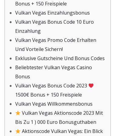
Bonus + 150 Freispiele
Vulkan Vegas Einzahlungsbonus
Vulkan Vegas Bonus Code 10 Euro
Einzahlung
Vulkan Vegas Promo Code Erhalten
Und Vorteile Sichern!
Exklusive Gutscheine Und Bonus Codes
Beliebtester Vulkan Vegas Casino
Bonus
Vulkan Vegas Bonus Code 2023
1500€ Bonus + 150 Freispiele
Vulkan Vegas Willkommensbonus
Vulkan Vegas Aktionscode 2023 Mit
Bis Zu 1 ) 000 Euro Bonusguthaben
Aktionscode Vulkan Vegas: Ein Blick