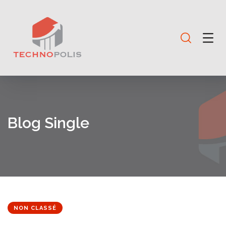
Blog Single
NON CLASSÉ