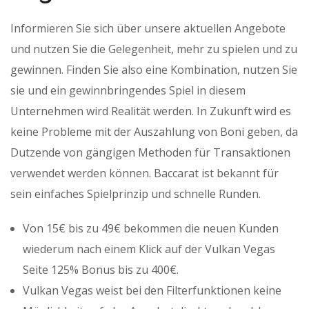
Informieren Sie sich über unsere aktuellen Angebote
und nutzen Sie die Gelegenheit, mehr zu spielen und zu
gewinnen. Finden Sie also eine Kombination, nutzen Sie
sie und ein gewinnbringendes Spiel in diesem
Unternehmen wird Realität werden. In Zukunft wird es
keine Probleme mit der Auszahlung von Boni geben, da
Dutzende von gängigen Methoden für Transaktionen
verwendet werden können. Baccarat ist bekannt für
sein einfaches Spielprinzip und schnelle Runden.
Von 15€ bis zu 49€ bekommen die neuen Kunden
wiederum nach einem Klick auf der Vulkan Vegas
Seite 125% Bonus bis zu 400€.
Vulkan Vegas weist bei den Filterfunktionen keine