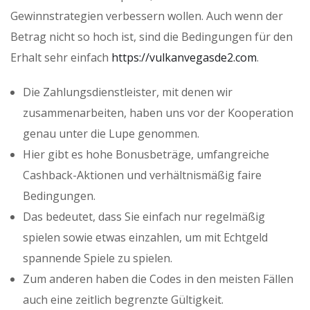
Gewinnstrategien verbessern wollen. Auch wenn der
Betrag nicht so hoch ist, sind die Bedingungen für den
Erhalt sehr einfach
https://vulkanvegasde2.com
.
Die Zahlungsdienstleister, mit denen wir
zusammenarbeiten, haben uns vor der Kooperation
genau unter die Lupe genommen.
Hier gibt es hohe Bonusbeträge, umfangreiche
Cashback-Aktionen und verhältnismäßig faire
Bedingungen.
Das bedeutet, dass Sie einfach nur regelmäßig
spielen sowie etwas einzahlen, um mit Echtgeld
spannende Spiele zu spielen.
Zum anderen haben die Codes in den meisten Fällen
auch eine zeitlich begrenzte Gültigkeit.