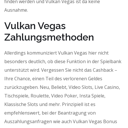
finden werden und Vulkan Vegas ist da keine
Ausnahme.
Vulkan Vegas
Zahlungsmethoden
Allerdings kommuniziert Vulkan Vegas hier nicht
besonders deutlich, ob diese Funktion in der Spielbank
unterstützt wird. Vergessen Sie nicht das Cashback –
Ihre Chance, einen Teil des verlorenen Geldes
zurückzugeben. Neu, Beliebt, Video Slots, Live Casino,
Tischspiele, Roulette, Video Poker, Insta Spiele,
Klassische Slots und mehr. Prinzipiell ist es
empfehlenswert, bei der Beantragung von
Auszahlungsanfragen wie auch Vulkan Vegas Bonus