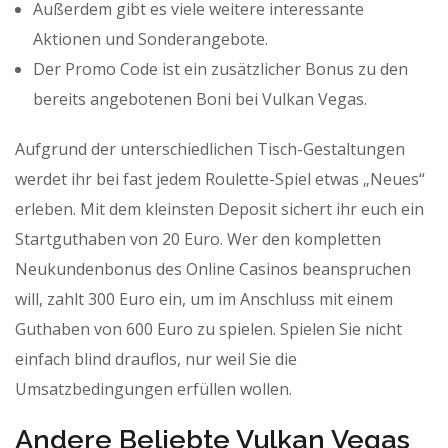
Außerdem gibt es viele weitere interessante
Aktionen und Sonderangebote.
Der Promo Code ist ein zusätzlicher Bonus zu den
bereits angebotenen Boni bei Vulkan Vegas.
Aufgrund der unterschiedlichen Tisch-Gestaltungen
werdet ihr bei fast jedem Roulette-Spiel etwas „Neues“
erleben. Mit dem kleinsten Deposit sichert ihr euch ein
Startguthaben von 20 Euro. Wer den kompletten
Neukundenbonus des Online Casinos beanspruchen
will, zahlt 300 Euro ein, um im Anschluss mit einem
Guthaben von 600 Euro zu spielen. Spielen Sie nicht
einfach blind drauflos, nur weil Sie die
Umsatzbedingungen erfüllen wollen.
Andere Beliebte Vulkan Vegas