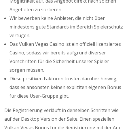
Möglichkeit auf, das Angebot direkt nach solchen
Angeboten zu sortieren.
Wir bewerben keine Anbieter, die nicht über
mindestens gute Standards im Bereich Spielerschutz
verfügen.
Das Vulkan Vegas Casino ist ein offiziell lizenziertes
Casino, sodass wir bereits aufgrund diverser
Vorschriften für die Sicherheit unserer Spieler
sorgen müssen.
Diese positiven Faktoren trösten darüber hinweg,
dass es ansonsten keinen expliziten eigenen Bonus
für diese User-Gruppe gibt.
Die Registrierung verläuft in denselben Schritten wie
auf der Desktop Version der Seite. Einen speziellen
Vulkan Vegas Bonus für die Registrierung mit der App