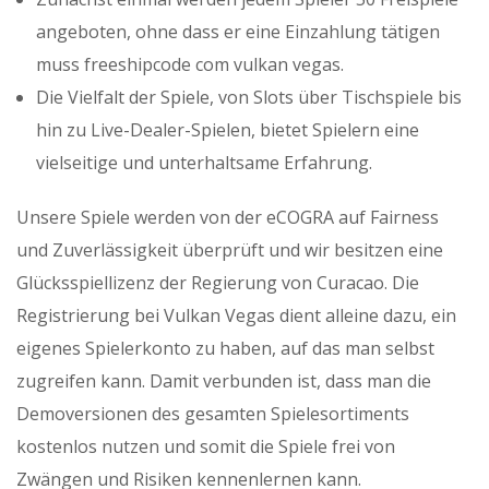
angeboten, ohne dass er eine Einzahlung tätigen
muss freeshipcode com vulkan vegas.
Die Vielfalt der Spiele, von Slots über Tischspiele bis
hin zu Live-Dealer-Spielen, bietet Spielern eine
vielseitige und unterhaltsame Erfahrung.
Unsere Spiele werden von der eCOGRA auf Fairness
und Zuverlässigkeit überprüft und wir besitzen eine
Glücksspiellizenz der Regierung von Curacao. Die
Registrierung bei Vulkan Vegas dient alleine dazu, ein
eigenes Spielerkonto zu haben, auf das man selbst
zugreifen kann. Damit verbunden ist, dass man die
Demoversionen des gesamten Spielesortiments
kostenlos nutzen und somit die Spiele frei von
Zwängen und Risiken kennenlernen kann.