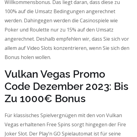
Willkommensbonus. Das liegt daran, dass diese zu
100% auf die Umsatz Bedingungen angerechnet
werden. Dahingegen werden die Casinospiele wie
Poker und Roulette nur zu 15% auf den Umsatz
angerechnet. Deshalb empfehlen wir, dass Sie sich vor
allem auf Video Slots konzentrieren, wenn Sie sich den
Bonus holen wollen.
Vulkan Vegas Promo
Code Dezember 2023: Bis
Zu 1000€ Bonus
Für klassisches Spielvergnügen mit den von Vulkan
Vegas erhaltenen Free Spins sorgt hingegen der Fire
Joker Slot. Der Play’n GO Spielautomat ist für seine