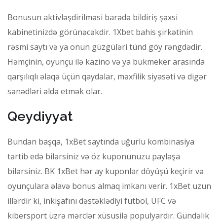
Bonusun aktivləşdirilməsi barədə bildiriş şəxsi
kabinetinizdə görünəcəkdir. 1Xbet bahis şirkətinin
rəsmi saytı və ya onun güzgüləri tünd göy rəngdədir.
Həmçinin, oyunçu ilə kazino və ya bukmeker arasında
qarşılıqlı əlaqə üçün qaydalar, məxfilik siyasəti və digər
sənədləri əldə etmək olar.
Qeydiyyat
Bundan başqa, 1xBet saytında uğurlu kombinasiya
tərtib edə bilərsiniz və öz kuponunuzu paylaşa
bilərsiniz. BK 1xBet hər ay kuponlar döyüşü keçirir və
oyunçulara əlavə bonus almaq imkanı verir. 1xBet uzun
illərdir ki, inkişafını dəstəklədiyi futbol, UFC və
kibersport üzrə mərclər xüsusilə populyardır. Gündəlik