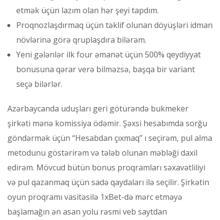
etmək üçün lazım olan hər şeyi tapdım.
Proqnozlaşdırmaq üçün təklif olunan döyüşləri idman
növlərinə görə qruplaşdıra bilərəm.
Yeni gələnlər ilk four əmanət üçün 500% qeydiyyat
bonusuna qərar verə bilməzsə, başqa bir variant
seçə bilərlər.
Azərbaycanda uduşları geri götürəndə bukmeker
şirkəti mənə komissiya ödəmir. Şəxsi hesabımda sorğu
göndərmək üçün “Hesabdan çıxmaq” ı seçirəm, pul alma
metodunu göstərirəm və tələb olunan məbləği daxil
edirəm. Mövcud bütün bonus proqramları səxavətliliyi
və pul qazanmaq üçün sadə qaydaları ilə seçilir. Şirkətin
oyun proqramı vasitəsilə 1xBet-də mərc etməyə
başlamağın ən asan yolu rəsmi veb saytdan