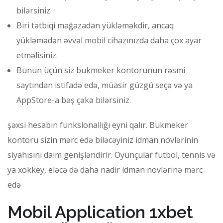
bilərsiniz.
Biri tətbiqi mağazadan yükləməkdir, ancaq
yükləmədən əvvəl mobil cihazınızda daha çox ayar
etməlisiniz.
Bunun üçün siz bukmeker kontorunun rəsmi
saytından istifadə edə, müasir güzgü seçə və ya
AppStore-a baş çəkə bilərsiniz.
şəxsi hesabın funksionallığı eyni qalır. Bukmeker
kontoru sizin mərc edə biləcəyiniz idman növlərinin
siyahısını daim genişləndirir. Oyunçular futbol, ​​tennis və
ya xokkey, eləcə də daha nadir idman növlərinə mərc
edə
Mobil Application 1xbet