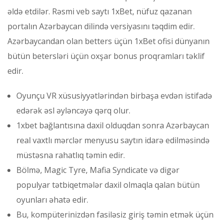
əldə etdilər. Rəsmi veb saytı 1xBet, nüfuz qazanan
portalın Azərbaycan dilində versiyasını təqdim edir.
Azərbaycandan olan betters üçün 1xBet ofisi dünyanın
bütün betersləri üçün oxşar bonus proqramları təklif
edir.
Oyunçu VR xüsusiyyətlərindən birbaşa evdən istifadə
edərək əsl əyləncəyə qərq olur.
1xbet bağlantısına daxil olduqdan sonra Azərbaycan
real vaxtlı mərclər menyusu saytın idarə edilməsində
müstəsna rahatlıq təmin edir.
Bölmə, Magic Tyre, Mafia Syndicate və digər
populyar tətbiqetmələr daxil olmaqla qalan bütün
oyunları əhatə edir.
Bu, kompüterinizdən fasiləsiz giriş təmin etmək üçün