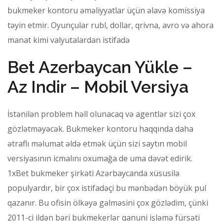
bukmeker kontoru əməliyyatlar üçün əlavə komissiya
təyin etmir. Oyunçular rubl, dollar, qrivna, avro və ahora
manat kimi valyutalardan istifadə
Bet Azerbaycan Yükle –
Az Indir – Mobil Versiya
İstənilən problem həll olunacaq və agentlər sizi çox
gözlətməyəcək. Bukmeker kontoru haqqında daha
ətraflı məlumat əldə etmək üçün sizi saytın mobil
versiyasının icmalını oxumağa de uma dəvət edirik.
1xBet bukmeker şirkəti Azərbaycanda xüsusilə
populyardır, bir çox istifadəçi bu mənbədən böyük pul
qazanır. Bu ofisin ölkəyə gəlməsini çox gözlədim, çünki
2011-ci ildən bəri bukmekerlər qanuni işləmə fürsəti