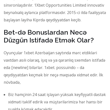
sinxronlaşdırılır. 1Xbet Opportunities Limited innovativ
beynəlxalq əyləncə platformasıdır. 2015-ci ildə fəaliyyətə
başlayan layihə Kiprdə qeydiyyatdan keçib.
Bet-də Bonuslardan Necə
Düzgün Istifadə Etmək Olar?
Oyunçular 1xbet Azerbaijan saytında mərc etdikləri
vaxtdan asılı olaraq, işıq və ya qaranlıq sxemdən istifadə
edə [newline] bilərlər. 1xbet. possuindo – da
qeydiyyatdan keçmək bir neçə məqsədə xidmət edir. İlk
növbədə,
Biz həmçinin 24 saat işləyən yüksək keyfiyyətli dəstək
xidməti təklif edirik və müştərilərimizə hər hansı bir
sualda kömək edəcəkdir.