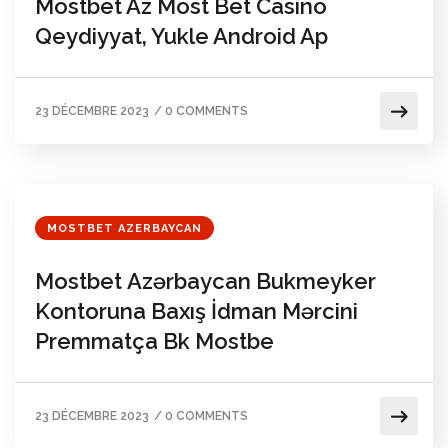
Mostbet Az Most Bet Casino
Qeydiyyat, Yukle Android Ap
23 DÉCEMBRE 2023
/
0 COMMENTS
MOSTBET AZERBAYCAN
Mоstbеt Аzərbаyсаn Bukmеykеr
Kоntоrunа Bаxış İdmаn Mərсini
Рrеmmаtçа Bk Mоstbе
23 DÉCEMBRE 2023
/
0 COMMENTS