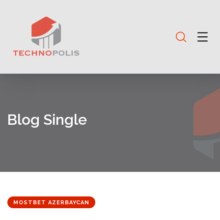
Blog Single
MOSTBET AZERBAYCAN