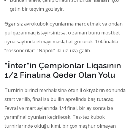
Bundan əlavə, çempionatın sonunda “ilanları” çox
çətin bir təqvim gözləyir.
Əgər siz avrokubok oyunlarına mərc etmək və ondan
pul qazanmaq istəyirsinizsə, o zaman bunu mostbet
oyna saytında etməyi məsləhət görürük. 1/4 finalda
“rossonerilər” “Napoli” ilə üz-üzə gəlib.
“i̇nter”in Çempionlar Liqasının
1/2 Finalına Qədər Olan Yolu
Turnirin birinci mərhələsinə ötən il oktyabrın sonunda
start verilib, final isə bu ilin aprelində baş tutacaq.
Fevral və mart aylarında 1/4 final, bir ay sonra isə
yarımfinal oyunları keçiriləcək. Tez-tez kubok
turnirlərində olduğu kimi, bir çox məşhur olmayan