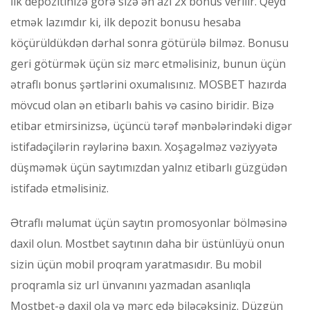
İlk depozitinizə görə sizə ən azı 2x bonus verilir. Qeyd
etmək lazımdır ki, ilk depozit bonusu hesaba
köçürüldükdən dərhal sonra götürülə bilməz. Bonusu
geri götürmək üçün siz mərc etməlisiniz, bunun üçün
ətraflı bonus şərtlərini oxumalısınız. MOSBET hazırda
mövcud olan ən etibarlı bahis və casino biridir. Bizə
etibar etmirsinizsə, üçüncü tərəf mənbələrindəki digər
istifadəçilərin rəylərinə baxın. Xoşagəlməz vəziyyətə
düşməmək üçün saytımızdan yalnız etibarlı güzgüdən
istifadə etməlisiniz.
Ətraflı məlumat üçün saytın promosyonlar bölməsinə
daxil olun. Mostbet saytının daha bir üstünlüyü onun
sizin üçün mobil proqram yaratmasıdır. Bu mobil
proqramla siz url ünvanını yazmadan asanlıqla
Mostbet-ə daxil ola və mərc edə biləcəksiniz. Düzgün