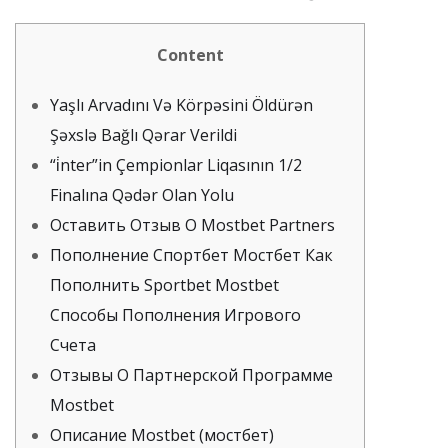
Content
Yaşlı Arvadını Və Körpəsini Öldürən
Şəxslə Bağlı Qərar Verildi
“i̇nter”in Çempionlar Liqasının 1/2
Finalına Qədər Olan Yolu
Оставить Отзыв О Mostbet Partners
Пополнение Спортбет Мостбет Как
Пополнить Sportbet Mostbet
Способы Пополнения Игрового
Счета
Отзывы О Партнерской Программе
Mostbet
Описание Mostbet (мостбет)