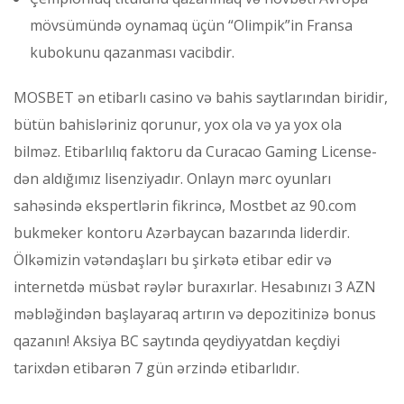
mövsümündə oynamaq üçün “Olimpik”in Fransa
kubokunu qazanması vacibdir.
MOSBET ən etibarlı casino və bahis saytlarından biridir,
bütün bahisləriniz qorunur, yox ola və ya yox ola
bilməz. Etibarlılıq faktoru da Curacao Gaming License-
dən aldığımız lisenziyadır. Onlayn mərc oyunları
sahəsində ekspertlərin fikrincə, Mostbet az 90.com
bukmeker kontoru Azərbaycan bazarında liderdir.
Ölkəmizin vətəndaşları bu şirkətə etibar edir və
internetdə müsbət rəylər buraxırlar. Hesabınızı 3 AZN
məbləğindən başlayaraq artırın və depozitinizə bonus
qazanın! Aksiya BC saytında qeydiyyatdan keçdiyi
tarixdən etibarən 7 gün ərzində etibarlıdır.