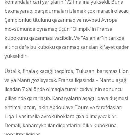
komandalar cari yarışların 1/2 finalına yüksəldi. Buna
baxmayaraq, qarşıdurmaları izləmək çox maraqlı olacaq.
Çempionluq titulunu qazanmaq və növbəti Avropa
mövsümündə oynamaq üçün “Olimpik”in Fransa
kubokunu qazanması vacibdir. Və “Aslanlar”ın tarixdə
altıncı dəfə bu kuboku qazanmaq şansları kifayət qədər
yüksəkdir.
Üstəlik, finala çıxacağı təqdirdə, Tuluzanı barışmaz Lion
və ya Nantı gözləyəcək. Fransa liqasında « Nant » aşağı
liqadan 7 xal öndə olmaqla turnir cədvəlinin sonuncu
pilləsində qərarlaşıb. Kanaryaların aşağı liqaya düşməsi
ehtimalı azdır, lakin Abdoulaye Toure və tərəfdaşları
Liqa 1 vasitəsilə avrokuboklara çıxa bilməyəcəklər.
Deməli, kanareykalılar diqqətlərini ölkə kubokuna
yönəltməlidirlər.