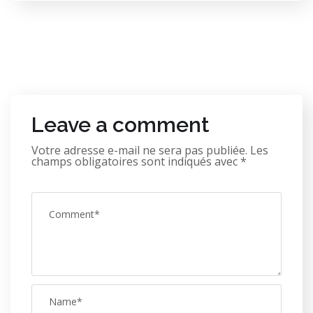
Leave a comment
Votre adresse e-mail ne sera pas publiée.
Les
champs obligatoires sont indiqués avec
*