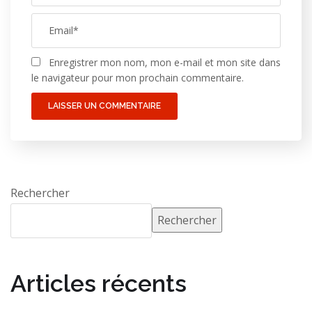
Enregistrer mon nom, mon e-mail et mon site dans
le navigateur pour mon prochain commentaire.
Rechercher
Rechercher
Articles récents