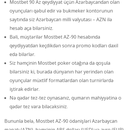
Mostbet 90 Az qeydiyyat üçün Azərbaycandan olan
oyunçuları qəbul edir və bukmeker kontorunun
saytında siz Azərbaycan milli valyutası – AZN ilə
hesab aça bilərsiniz.
Bəli, müştərilər Mostbet AZ-90 hesabında
qeydiyyatdan keçdikdən sonra promo kodları daxil
edə bilərlər.
Siz həmçinin Mostbet poker otağına da qoşula
bilərsiniz ki, burada dünyanın hər yerindən olan
oyunçular müxtlif formatlardan olan turnirlərdə
iştirak edirlər.
Nə qədər tez-tez oynasanız, qumarın mahiyyətinə o
qədər tez vara biləcəksiniz.
Bununla belə, Mostbet AZ-90 ödənişləri Azərbaycan
manatı (AZN), həmçinin ABŞ dolları (USD) və avro (EUR)