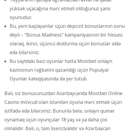
yüksək uçacağına mərc etməli olduğunuz şans
oyunudur.
Bu, yeni başlayanlar üçün depozit bonuslarının sonu
deyil – “Bonus Madness” kampaniyasının bir hissəsi
olaraq, ikinci, üçüncü doldurma üçün bonuslar əldə
edə bilərsiniz.
Bu saytdakı bəzi oyunlar hətta Mostbet onlayn
kazinonun rəğbətini qazandığı üçün Populyar
Oyunlar kateqiyasında da yer tutub.
Bəli, siz bonusunuzdan Azərbaycanda Mostbet Online
Casino mövcud olan istənilən oyuna mərc etmək üçün
istifadə edə bilərsiniz. Bununla belə, onlayn qumar
oynamaq üçün oyunçular 18 yaş və ya daha çox
olmalıdır. Bəli, o, tam lisenziyalıdır və Azərbaycan