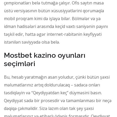
çempionatları belə tutmağa çalışır. Ofis saytın masa
üstü versiyasının bütün xüsusiyyətlərini qorumaqla
mobil proqram kimi də işləyə bilər. Bölmələr və ya
idman hadisələri arasında keçid vaxtı saniyənin payını
təşkil edir, hətta əgər internet-rabitənin keyfiyyəti
istənilən səviyyədə olsa belə.
Mostbet kazino oyunları
seçimləri
Bu, hesab yaratmağın asan yoludur, çünki bütün şəxsi
məlumatlarınız artıq doldurulacaq – sadəcə onları
təsdiqləyin və “Qeydiyyatdan keç” düyməsini basın.
Qeydiyyat sadə bir prosesdir və tamamlanması bir neçə
dəqiqə çəkməlidir. Sizə lazım olan tək şey şəxsi
məlumatlarınız və etibarlı ödəniş formasıdır. Qeydiyyat