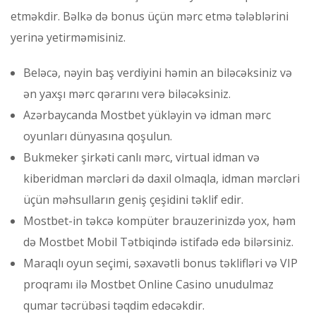
etməkdir. Bəlkə də bonus üçün mərc etmə tələblərini
yerinə yetirməmisiniz.
Beləcə, nəyin baş verdiyini həmin an biləcəksiniz və
ən yaxşı mərc qərarını verə biləcəksiniz.
Azərbaycanda Mostbet yükləyin və idman mərc
oyunları dünyasına qoşulun.
Bukmeker şirkəti canlı mərc, virtual idman və
kiberidman mərcləri də daxil olmaqla, idman mərcləri
üçün məhsulların geniş çeşidini təklif edir.
Mostbet-in təkcə kompüter brauzerinizdə yox, həm
də Mostbet Mobil Tətbiqində istifadə edə bilərsiniz.
Maraqlı oyun seçimi, səxavətli bonus təklifləri və VIP
proqramı ilə Mostbet Online Casino unudulmaz
qumar təcrübəsi təqdim edəcəkdir.