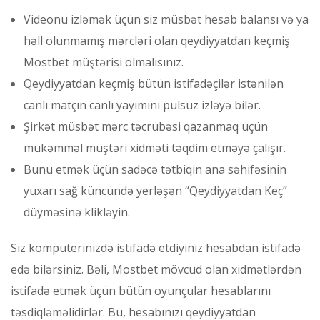
Videonu izləmək üçün siz müsbət hesab balansı və ya
həll olunmamış mərcləri olan qeydiyyatdan keçmiş
Mostbet müştərisi olmalısınız.
Qeydiyyatdan keçmiş bütün istifadəçilər istənilən
canlı matçın canlı yayımını pulsuz izləyə bilər.
Şirkət müsbət mərc təcrübəsi qazanmaq üçün
mükəmməl müştəri xidməti təqdim etməyə çalışır.
Bunu etmək üçün sadəcə tətbiqin ana səhifəsinin
yuxarı sağ küncündə yerləşən “Qeydiyyatdan Keç”
düyməsinə klikləyin.
Siz kompüterinizdə istifadə etdiyiniz hesabdan istifadə
edə bilərsiniz. Bəli, Mostbet mövcud olan xidmətlərdən
istifadə etmək üçün bütün oyunçular hesablarını
təsdiqləməlidirlər. Bu, hesabınızı qeydiyyatdan