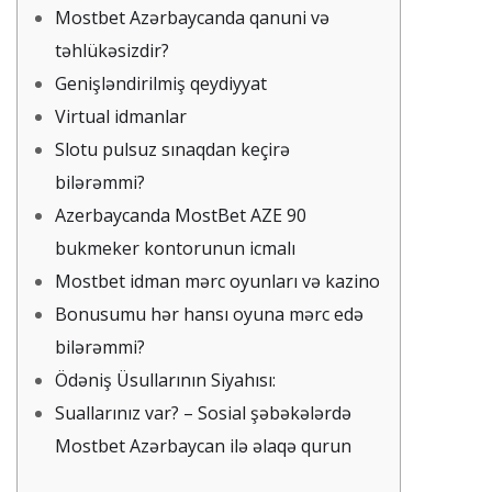
Mostbet Azərbaycanda qanuni və
təhlükəsizdir?
Genişləndirilmiş qeydiyyat
Virtual idmanlar
Slotu pulsuz sınaqdan keçirə
bilərəmmi?
Azerbaycanda MostBet AZE 90
bukmeker kontorunun icmalı
Mostbet idman mərc oyunları və kazino
Bonusumu hər hansı oyuna mərc edə
bilərəmmi?
Ödəniş Üsullarının Siyahısı:
Suallarınız var? – Sosial şəbəkələrdə
Mostbet Azərbaycan ilə əlaqə qurun