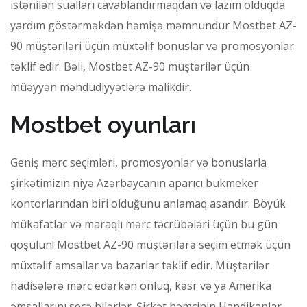
istənilən sualları cavablandırmaqdan və lazım olduqda
yardım göstərməkdən həmişə məmnundur Mostbet AZ-
90 müştəriləri üçün müxtəlif bonuslar və promosyonlar
təklif edir. Bəli, Mostbet AZ-90 müştərilər üçün
müəyyən məhdudiyyətlərə malikdir.
Mostbet oyunları
Geniş mərc seçimləri, promosyonlar və bonuslarla
şirkətimizin niyə Azərbaycanın aparıcı bukmeker
kontorlarından biri olduğunu anlamaq asandır. Böyük
mükafatlar və maraqlı mərc təcrübələri üçün bu gün
qoşulun! Mostbet AZ-90 müştərilərə seçim etmək üçün
müxtəlif əmsallar və bazarlar təklif edir. Müştərilər
hadisələrə mərc edərkən onluq, kəsr və ya Amerika
əmsallarını seçə bilərlər. Şirkət həmçinin Handikaplar,