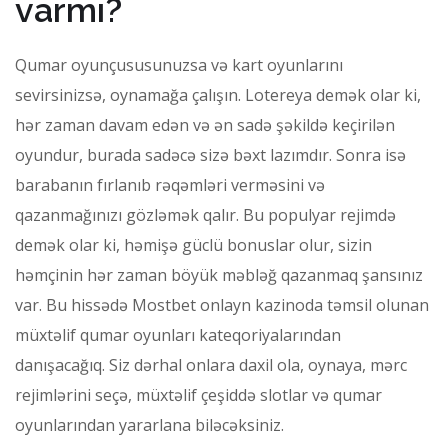
varmı?
Qumar oyunçususunuzsa və kart oyunlarını
sevirsinizsə, oynamağa çalışın. Lotereya demək olar ki,
hər zaman davam edən və ən sadə şəkildə keçirilən
oyundur, burada sadəcə sizə bəxt lazımdır. Sonra isə
barabanın fırlanıb rəqəmləri verməsini və
qazanmağınızı gözləmək qalır. Bu populyar rejimdə
demək olar ki, həmişə güclü bonuslar olur, sizin
həmçinin hər zaman böyük məbləğ qazanmaq şansınız
var. Bu hissədə Mostbet onlayn kazinoda təmsil olunan
müxtəlif qumar oyunları kateqoriyalarından
danışacağıq. Siz dərhal onlara daxil ola, oynaya, mərc
rejimlərini seçə, müxtəlif çeşiddə slotlar və qumar
oyunlarından yararlana biləcəksiniz.