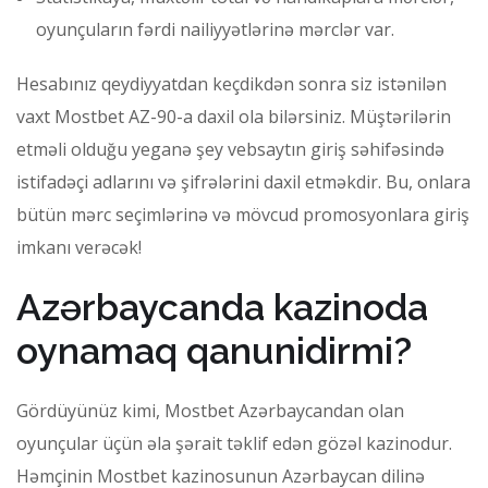
oyunçuların fərdi nailiyyətlərinə mərclər var.
Hesabınız qeydiyyatdan keçdikdən sonra siz istənilən
vaxt Mostbet AZ-90-a daxil ola bilərsiniz. Müştərilərin
etməli olduğu yeganə şey vebsaytın giriş səhifəsində
istifadəçi adlarını və şifrələrini daxil etməkdir. Bu, onlara
bütün mərc seçimlərinə və mövcud promosyonlara giriş
imkanı verəcək!
Azərbaycanda kazinoda
oynamaq qanunidirmi?
Gördüyünüz kimi, Mostbet Azərbaycandan olan
oyunçular üçün əla şərait təklif edən gözəl kazinodur.
Həmçinin Mostbet kazinosunun Azərbaycan dilinə