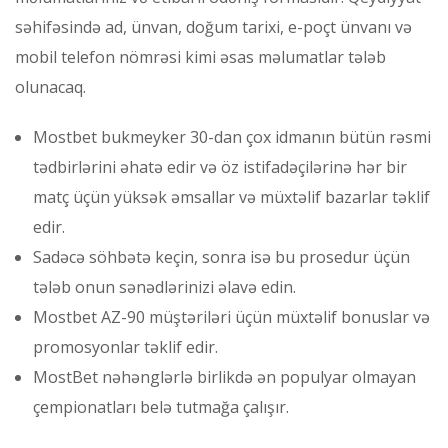
səhifəsində ad, ünvan, doğum tarixi, e-poçt ünvanı və
mobil telefon nömrəsi kimi əsas məlumatlar tələb
olunacaq.
Mostbet bukmeyker 30-dan çox idmanın bütün rəsmi
tədbirlərini əhatə edir və öz istifadəçilərinə hər bir
matç üçün yüksək əmsallar və müxtəlif bazarlar təklif
edir.
Sadəcə söhbətə keçin, sonra isə bu prosedur üçün
tələb onun sənədlərinizi əlavə edin.
Mostbet AZ-90 müştəriləri üçün müxtəlif bonuslar və
promosyonlar təklif edir.
MostBet nəhənglərlə birlikdə ən populyar olmayan
çempionatları belə tutmağa çalışır.