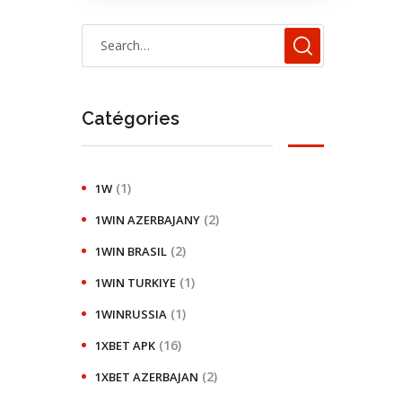
Catégories
(1)
1W
(2)
1WIN AZERBAJANY
(2)
1WIN BRASIL
(1)
1WIN TURKIYE
(1)
1WINRUSSIA
(16)
1XBET APK
(2)
1XBET AZERBAJAN