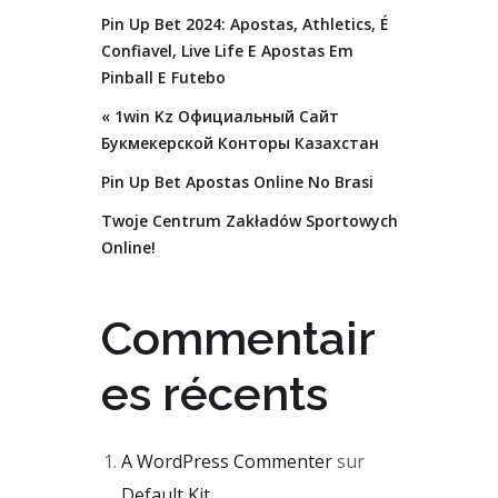
Pin Up Bet 2024: Apostas, Athletics, É
Confiavel, Live Life E Apostas Em
Pinball E Futebo
« 1win Kz Официальный Сайт
Букмекерской Конторы Казахстан
Pin Up Bet Apostas Online No Brasi
Twoje Centrum Zakładów Sportowych
Online!
Commentair
es récents
A WordPress Commenter
sur
Default Kit