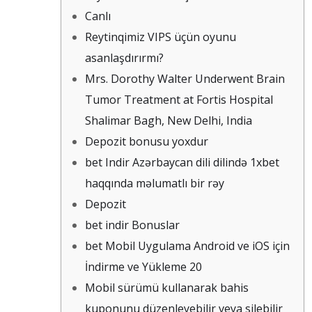
Canlı
Reytinqimiz VIPS üçün oyunu
asanlaşdırırmı?
Mrs. Dorothy Walter Underwent Brain
Tumor Treatment at Fortis Hospital
Shalimar Bagh, New Delhi, India
Depozit bonusu yoxdur
bet Indir Azərbaycan dili dilində 1xbet
haqqında məlumatlı bir rəy
Depozit
bet indir Bonuslar
bet Mobil Uygulama Android ve iOS için
İndirme ve Yükleme 20
Mobil sürümü kullanarak bahis
kuponunu düzenleyebilir veya silebilir