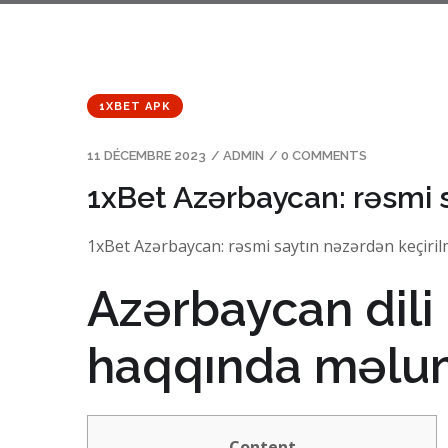
1XBET APK
11 DÉCEMBRE 2023
/
ADMIN
/
0 COMMENTS
1xBet Azərbaycan: rəsmi 
1xBet Azərbaycan: rəsmi saytın nəzərdən keçiril
Azərbaycan dili 
haqqında məluma
Content