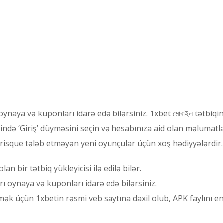
ı oynaya və kuponları idarə edə bilərsiniz. 1xbet মোবাইল tətbiqi
ndə ‘Giriş’ düyməsini seçin və hesabınıza aid olan məlumatla
 risque tələb etməyən yeni oyunçular üçün xoş hədiyyələrdir.
n bir tətbiq yükleyicisi ilə edilə bilər.
arı oynaya və kuponları idarə edə bilərsiniz.
mək üçün 1xbetin rəsmi veb saytına daxil olub, APK faylını e