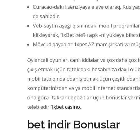
Curacao-dakı lisenziyaya əlavə olaraq, Rusiyada
də sahibdir.
Veb-saytın aşağı qismindəki mobil proqramlar
klikləyərək, 1xBet মোবাইল apk -ni yukleye bilərsi
Mövcud qaydalar 1xbet AZ mərc şirkəti və müşt
Əyləncəli oyunlar, canlı iddialar və çox daha ç
çıxış etmək üçün tətbiqdəki hesabınıza daxil olu
mobil tətbiqində ödəniş etmək üçün çeşitli ödən
kompüterinizdən və ya mobil internet standartları
ona görə” təkrar depozitlər üçün bonuslar verm
tələb edir
1xbet casino
.
bet indir Bonuslar