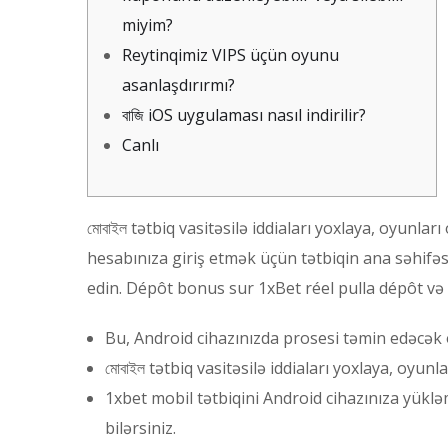
miyim?
Reytinqimiz VIPS üçün oyunu
asanlaşdırırmı?
বাজি iOS uygulaması nasıl indirilir?
Canlı
মোবাইল tətbiq vasitəsilə iddiaları yoxlaya, oyunlar
hesabınıza giriş etmək üçün tətbiqin ana səhifəsi
edin. Dépôt bonus sur 1xBet réel pulla dépôt və
Bu, Android cihazınızda prosesi təmin edəcək ola
মোবাইল tətbiq vasitəsilə iddiaları yoxlaya, oyunl
1xbet mobil tətbiqini Android cihazınıza yüklə
bilərsiniz.