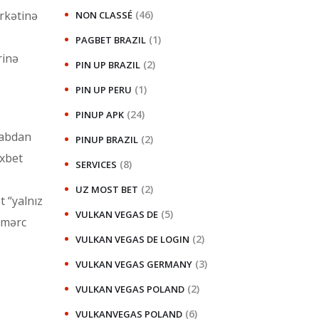
irkətinə
(46)
NON CLASSÉ
(1)
PAGBET BRAZIL
rinə
(2)
PIN UP BRAZIL
(1)
PIN UP PERU
(24)
PINUP APK
sabdan
(2)
PINUP BRAZIL
1xbet
(8)
SERVICES
(2)
UZ MOST BET
t “yalnız
(5)
VULKAN VEGAS DE
 mərc
(2)
VULKAN VEGAS DE LOGIN
(3)
VULKAN VEGAS GERMANY
(2)
VULKAN VEGAS POLAND
(6)
VULKANVEGAS POLAND