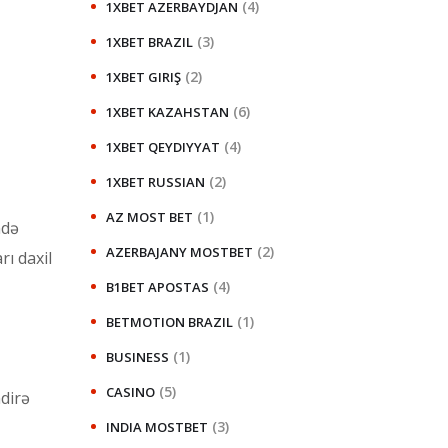
(4)
1XBET AZERBAYDJAN
(3)
1XBET BRAZIL
(2)
1XBET GIRIŞ
(6)
1XBET KAZAHSTAN
(4)
1XBET QEYDIYYAT
(2)
1XBET RUSSIAN
(1)
AZ MOST BET
ndə
(2)
AZERBAJANY MOSTBET
rı daxil
(4)
B1BET APOSTAS
(1)
BETMOTION BRAZIL
(1)
BUSINESS
(5)
CASINO
ndirə
(3)
INDIA MOSTBET