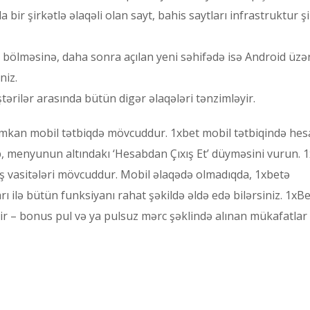
 bir şirkətlə əlaqəli olan sayt, bahis saytları infrastruktur ş
 bölməsinə, daha sonra açılan yeni səhifədə isə Android üzə
niz.
ərilər arasında bütün digər əlaqələri tənzimləyir.
ox imkan mobil tətbiqdə mövcuddur. 1xbet mobil tətbiqində he
b, menyunun altındakı ‘Hesabdan Çıxış Et’ düyməsini vurun. 
iş vasitələri mövcuddur. Mobil əlaqədə olmadıqda, 1xbetə
 ilə bütün funksiyanı rahat şəkildə əldə edə bilərsiniz. 1xBe
ir – bonus pul və ya pulsuz mərc şəklində alınan mükafatlar