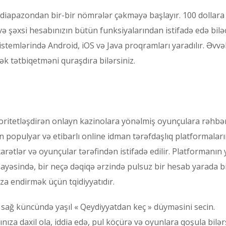
diapazondan bir-bir nömrələr çəkməyə başlayır. 100 dollara
 şəxsi hesabınızın bütün funksiyalarından istifadə edə biləc
istemlərində Android, iOS və Java proqramları yaradılır. Əvvə
ək tətbiqetməni quraşdıra bilərsiniz.
u
ioritetləşdirən onlayn kazinolara yönəlmiş oyunçulara rəhbər
ən populyar və etibarlı online idman tərəfdaşlıq platformalar
xarətlər və oyunçular tərəfindən istifadə edilir. Platformanın
i sayəsində, bir neçə dəqiqə ərzində pulsuz bir hesab yarada bi
ıza endirmək üçün tqidiyyatıdır.
ı sağ küncündə yaşıl « Qeydiyyatdan keç » düyməsini secin.
nıza daxil ola, iddia edə, pul köçürə və oyunlara qoşula bilərs