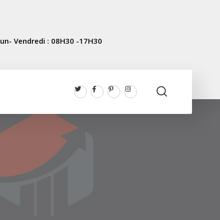
un- Vendredi : 08H30 -17H30