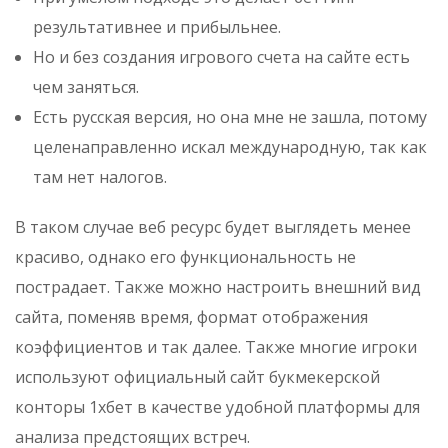
результативнее и прибыльнее.
Но и без создания игрового счета на сайте есть
чем заняться.
Есть русская версия, но она мне не зашла, потому
целенаправленно искал международную, так как
там нет налогов.
В таком случае веб ресурс будет выглядеть менее
красиво, однако его функциональность не
пострадает. Также можно настроить внешний вид
сайта, поменяв время, формат отображения
коэффициентов и так далее. Также многие игроки
используют официальный сайт букмекерской
конторы 1хбет в качестве удобной платформы для
анализа предстоящих встреч.