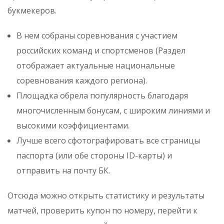
букмекеров.
В нем собраны соревнования с участием
российских команд и спортсменов (Раздел
отображает актуальные национальные
соревнования каждого региона).
Площадка обрела популярность благодаря
многочисленным бонусам, с широким линиями и
высокими коэффициентами.
Лучше всего сфотографировать все страницы
паспорта (или обе стороны ID-карты) и
отправить на почту БК.
Отсюда можно открыть статистику и результаты
матчей, проверить купон по номеру, перейти к