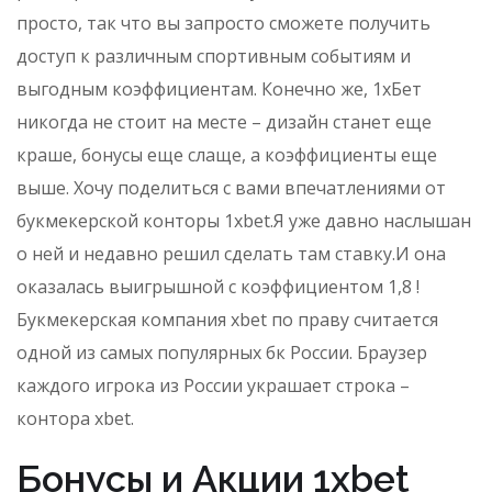
просто, так что вы запросто сможете получить
доступ к различным спортивным событиям и
выгодным коэффициентам. Конечно же, 1хБет
никогда не стоит на месте – дизайн станет еще
краше, бонусы еще слаще, а коэффициенты еще
выше. Хочу поделиться с вами впечатлениями от
букмекерской конторы 1хbеt.Я уже давно наслышан
о ней и недавно решил сделать там ставку.И она
оказалась выигрышной с коэффициентом 1,8 !
Букмекерская компания xbet по праву считается
одной из самых популярных бк России. Браузер
каждого игрока из России украшает строка –
контора xbet.
Бонусы и Акции 1xbet