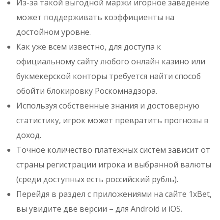
Из-за такой выгодной маржи игорное заведение
может поддерживать коэффициенты на
достойном уровне.
Как уже всем известно, для доступа к
официальному сайту любого онлайн казино или
букмекерской конторы требуется найти способ
обойти блокировку Роскомнадзора.
Используя собственные знания и достоверную
статистику, игрок может превратить прогнозы в
доход.
Точное количество платежных систем зависит от
страны регистрации игрока и выбранной валюты
(среди доступных есть российский рубль).
Перейдя в раздел с приложениями на сайте 1xBet,
вы увидите две версии – для Android и iOS.