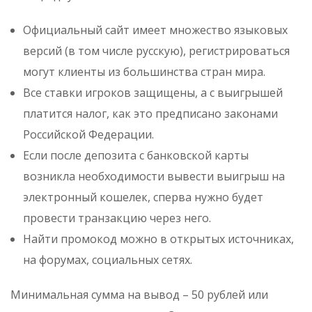
Официальный сайт имеет множество языковых
версий (в том числе русскую), регистрироваться
могут клиенты из большинства стран мира.
Все ставки игроков защищены, а с выигрышей
платится налог, как это предписано законами
Российской Федерации.
Если после депозита с банковской карты
возникла необходимости вывести выигрыш на
электронный кошелек, сперва нужно будет
провести транзакцию через него.
Найти промокод можно в открытых источниках,
на форумах, социальных сетях.
Минимальная сумма на вывод – 50 рублей или