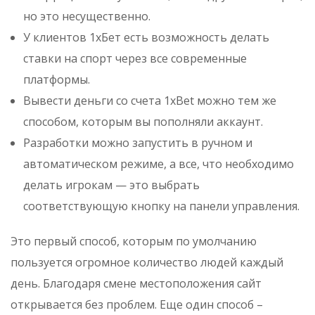
но это несущественно.
У клиентов 1xБет есть возможность делать
ставки на спорт через все современные
платформы.
Вывести деньги со счета 1xBet можно тем же
способом, которым вы пополняли аккаунт.
Разработки можно запустить в ручном и
автоматическом режиме, а все, что необходимо
делать игрокам — это выбрать
соответствующую кнопку на панели управления.
Это первый способ, которым по умолчанию
пользуется огромное количество людей каждый
день. Благодаря смене местоположения сайт
открывается без проблем. Еще один способ –