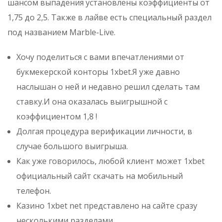
шансом выпадения установлены коэффициенты от
1,75 до 2,5. Также в лайве есть специальный раздел
под названием Marble-Live.
Хочу поделиться с вами впечатлениями от
букмекерской конторы 1хbеt.Я уже давно
наслышан о ней и недавно решил сделать там
ставку.И она оказалась выигрышной с
коэффициентом 1,8 !
Долгая процедура верификации личности, в
случае большого выигрыша.
Как уже говорилось, любой клиент может 1xbet
официальный сайт скачать на мобильный
телефон.
Казино 1xbet net представлено на сайте сразу
несколькими разделами.