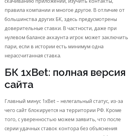
скачиванию приложений, изучить контакты,
правила компании и многое другое. В отличие от
большинства других БК, здесь предусмотрены
доверительные ставки. В частности, даже при
нулевом балансе аккаунта игрок может заключить
пари, если в истории есть минимум одна
нерассчитанная ставка.
БК 1xBet: полная версия
сайта
Главный минус 1xBet – нелегальный статус, из-за
чего сайт блокируется на территории РФ. Кроме
того, с уверенностью можем заявить, что после
серии удачных ставок контора без объяснения