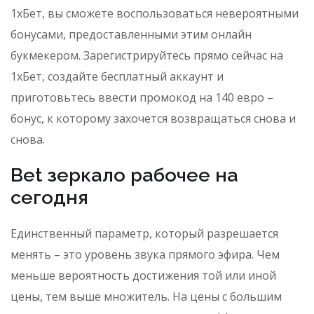
1хБет, вы сможете воспользоваться невероятными
бонусами, предоставленными этим онлайн
букмекером. Зарегистрируйтесь прямо сейчас на
1хБет, создайте бесплатный аккаунт и
приготовьтесь ввести промокод на 140 евро –
бонус, к которому захочется возвращаться снова и
снова.
Bet зеркало рабочее на
сегодня
Единственный параметр, который разрешается
менять – это уровень звука прямого эфира. Чем
меньше вероятность достижения той или иной
цены, тем выше множитель. На цены с большим