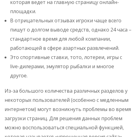
которая ведет на главную страницу онлайн-
площадки.
В отрицательных отзывах игроки чаще всего
пишут о долгом выводе средств, однако 24 часа –
стандартное время для любой компании,
работающей в сфере азартных развлечений.
Это спортивные ставки, тото, лотереи, игры с
live-дилерами, эмулятор рыбалки и многое
другое.
Из-за большого количества различных разделов у
некоторых пользователей (особенно с медленным
интернетом) могут возникнуть проблемы во время
загрузки страниц. Для решения данных проблем
можно воспользоваться специальной функцией,
которая называется «упрощенная версия сайта».