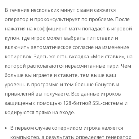
В течение нескольких минут с вами свяжется
оператор и проконсультирует по проблеме. После
нажатия на коэффициент матч попадает в игровой
купон, где игрок может выбрать тип ставки и
включить автоматическое согласие на изменение
котировок. Здесь же есть вкладка «Мои ставки», на
которой располагаются нерассчитанные пари. Чем
больше вы играете и ставите, тем выше ваш
уровень в программе и тем больше бонусов и
привилегий вы получаете. Все данные игроков
защищены с помощью 128-битной SSL-системы и
кодируются прямо на входе.
В первом случае соперником игрока является
компьютер, а результаты определяет генератор