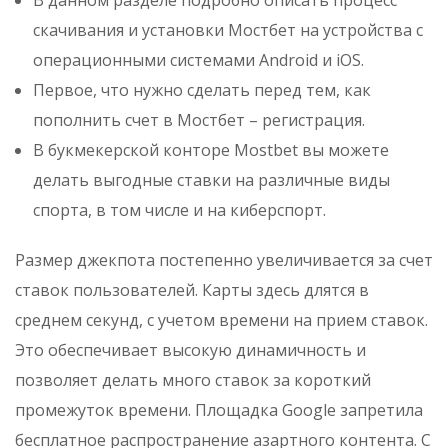
В данном разделе подробно описать процесс
скачивания и установки Мостбет на устройства с
операционными системами Android и iOS.
Первое, что нужно сделать перед тем, как
пополнить счет в Мостбет – регистрация.
В букмекерской конторе Mostbet вы можете
делать выгодные ставки на различные виды
спорта, в том числе и на киберспорт.
Размер джекпота постепенно увеличивается за счет
ставок пользователей. Карты здесь длятся в
среднем секунд, с учетом времени на прием ставок.
Это обеспечивает высокую динамичность и
позволяет делать много ставок за короткий
промежуток времени. Площадка Google запретила
бесплатное распространение азартного контента. С