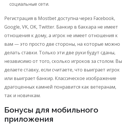
социальные сети.
Регистрация в Mostbet доступна через Facebook,
Google, VK, OK, Twitter. Банкир в баккара не имеет
отношения к дому, а игрок не имеет отношения к
вам — это просто две стороны, на которые можно
делать ставки. Только эти две руки будут сданы,
независимо от того, сколько игроков за столом. Вы
делаете ставку, если считаете, что выиграет игрок
или выиграет банкир. Классическое изображение
драгоценных камней понравится как ветеранам,
так и новичкам.
Бонусы для мобильного
приложения