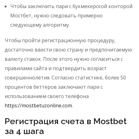
Чтобы заключить пари с букмекерской конторой
Мостбет, нужно следовать примерно
следующему алгоритму.
Чтобы пройти регистрационную процедуру,
достаточно ввести свою страну и предпочитаемую
валюту ставок. После этого нужно согласиться с
правилами сайта и подтвердить возраст
совершеннолетия. Согласно статистике, более 50
процентов беттеров заключают пари с
использованием своего телефона
https://mostbetuzonline.com
.
Регистрация счета в Mostbet
за 4 шага