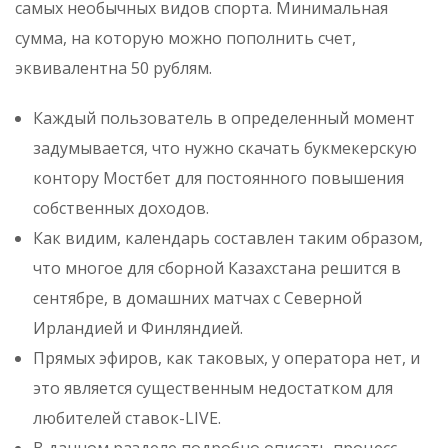
самых необычных видов спорта. Минимальная
сумма, на которую можно пополнить счет,
эквивалентна 50 рублям.
Каждый пользователь в определенный момент
задумывается, что нужно скачать букмекерскую
контору Мостбет для постоянного повышения
собственных доходов.
Как видим, календарь составлен таким образом,
что многое для сборной Казахстана решится в
сентябре, в домашних матчах с Северной
Ирландией и Финляндией.
Прямых эфиров, как таковых, у оператора нет, и
это является существенным недостатком для
любителей ставок-LIVE.