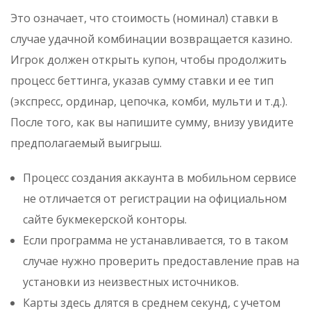
Это означает, что стоимость (номинал) ставки в
случае удачной комбинации возвращается казино.
Игрок должен открыть купон, чтобы продолжить
процесс беттинга, указав сумму ставки и ее тип
(экспресс, ординар, цепочка, комби, мульти и т.д.).
После того, как вы напишите сумму, внизу увидите
предполагаемый выигрыш.
Процесс создания аккаунта в мобильном сервисе
не отличается от регистрации на официальном
сайте букмекерской конторы.
Если программа не устанавливается, то в таком
случае нужно проверить предоставление прав на
установки из неизвестных источников.
Карты здесь длятся в среднем секунд, с учетом