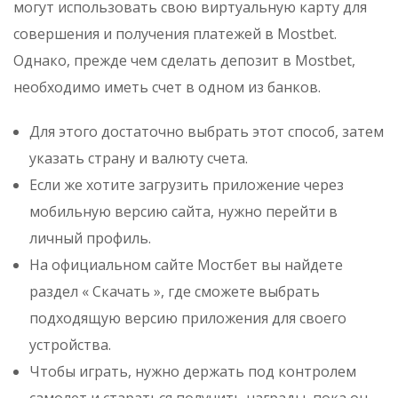
могут использовать свою виртуальную карту для
совершения и получения платежей в Mostbet.
Однако, прежде чем сделать депозит в Mostbet,
необходимо иметь счет в одном из банков.
Для этого достаточно выбрать этот способ, затем
указать страну и валюту счета.
Если же хотите загрузить приложение через
мобильную версию сайта, нужно перейти в
личный профиль.
На официальном сайте Мостбет вы найдете
раздел « Скачать », где сможете выбрать
подходящую версию приложения для своего
устройства.
Чтобы играть, нужно держать под контролем