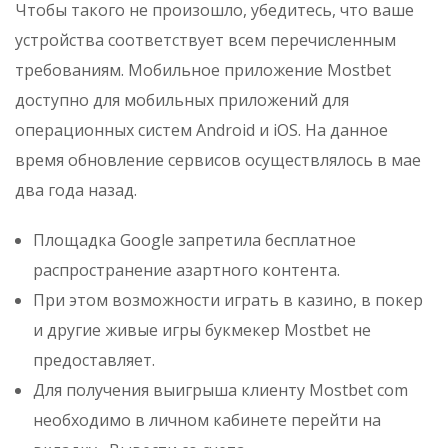
Чтобы такого не произошло, убедитесь, что ваше
устройства соответствует всем перечисленным
требованиям. Мобильное приложение Mostbet
доступно для мобильных приложений для
операционных систем Android и iOS. На данное
время обновление сервисов осуществлялось в мае
два года назад.
Площадка Google запретила бесплатное
распространение азартного контента.
При этом возможности играть в казино, в покер
и другие живые игры букмекер Mostbet не
предоставляет.
Для получения выигрыша клиенту Mostbet com
необходимо в личном кабинете перейти на