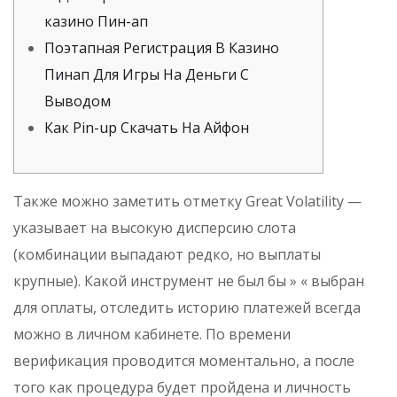
казино Пин-ап
Поэтапная Регистрация В Казино
Пинап Для Игры На Деньги С
Выводом
Как Pin-up Скачать На Айфон
Также можно заметить отметку Great Volatility —
указывает на высокую дисперсию слота
(комбинации выпадают редко, но выплаты
крупные). Какой инструмент не был бы » « выбран
для оплаты, отследить историю платежей всегда
можно в личном кабинете. По времени
верификация проводится моментально, а после
того как процедура будет пройдена и личность