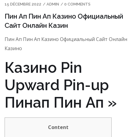
15 DÉCEMBRE 2022
/
ADMIN
/
0 COMMENTS
Пин Ап Пин Ап Казино Официальный
Сайт Онлайн Казин
Пин Ап Пин Ап Казино Официальный Сайт Онлайн
Казино
Казино Pin
Upward Pin-up
Пинап Пин Ап »
Content