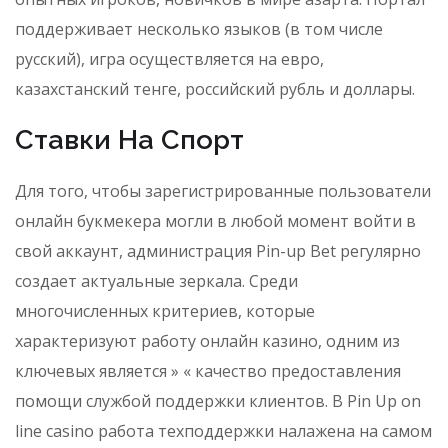
поддерживает несколько языков (в том числе
русский), игра осуществляется на евро,
казахстанский тенге, российский рубль и доллары.
Ставки На Спорт
Для того, чтобы зарегистрированные пользователи
онлайн букмекера могли в любой момент войти в
свой аккаунт, администрация Pin-up Bet регулярно
создает актуальные зеркала. Среди
многочисленных критериев, которые
характеризуют работу онлайн казино, одним из
ключевых является » « качество предоставления
помощи службой поддержки клиентов. В Pin Up on
line casino работа техподдержки налажена на самом