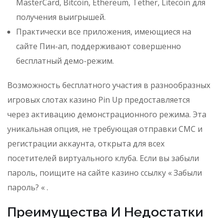
MasterCard, Bitcoin, Ethereum, Tether, Litecoin для
получения выигрышей.
Практически все приложения, имеющиеся на
сайте Пин-ап, поддерживают совершенно
бесплатный демо-режим.
Возможность бесплатного участия в разнообразных
игровых слотах казино Pin Up предоставляется
через активацию демонстрационного режима. Эта
уникальная опция, не требующая отправки СМС и
регистрации аккаунта, открыта для всех
посетителей виртуального клуба. Если вы забыли
пароль, поищите на сайте казино ссылку « Забыли
пароль? « .
Преимущества И Недостатки