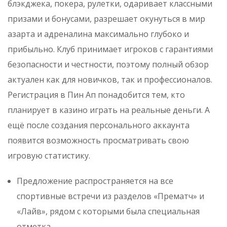
блэкджека, покера, рулетки, одаривает классными
призами и бонусами, разрешает окунуться в мир
азарта и адреналина максимально глубоко и
прибыльно. Клуб принимает игроков с гарантиями
безопасности и честности, поэтому полный обзор
актуален как для новичков, так и профессионалов.
Регистрация в Пин Ап понадобится тем, кто
планирует в казино играть на реальные деньги. А
ещё после создания персонального аккаунта
появится возможность просматривать свою
игровую статистику.
Предложение распространяется на все
спортивные встречи из разделов «Прематч» и
«Лайв», рядом с которыми была специальная
отметка.