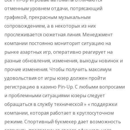
отменным уровнем отдачи, потрясающий
графикой, прекрасным музыкальным
сопровождением, а в некоторых из них
прослеживается сюжетная линия. Менеджмент
компании постоянно мониторит ситуацию на
рынке азартных игр, оперативно реагирует на
разные обновления, изменения, выходы новинок и
прочие изменения. Чтобы получить максимум
удовольствия от игры юзер должен пройти
регистрацию в казино Pin-Up. С любыми вопросами
и проблемными ситуациями юзеры следует
обращаться в службу технической » « поддержки
компании, которая работает в круглосуточном
режиме. Спортивный букмекер дает возможность