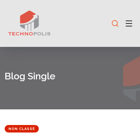
Blog Single
NON CLASSÉ