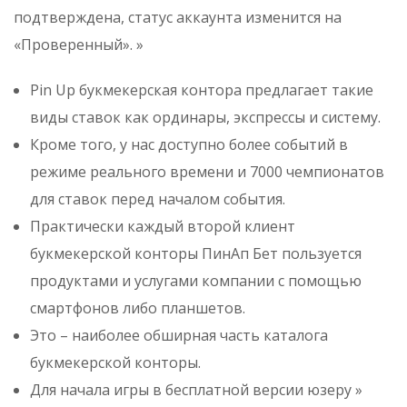
подтверждена, статус аккаунта изменится на
«Проверенный». »
Pin Up букмекерская контора предлагает такие
виды ставок как ординары, экспрессы и систему.
Кроме того, у нас доступно более событий в
режиме реального времени и 7000 чемпионатов
для ставок перед началом события.
Практически каждый второй клиент
букмекерской конторы ПинАп Бет пользуется
продуктами и услугами компании с помощью
смартфонов либо планшетов.
Это – наиболее обширная часть каталога
букмекерской конторы.
Для начала игры в бесплатной версии юзеру »