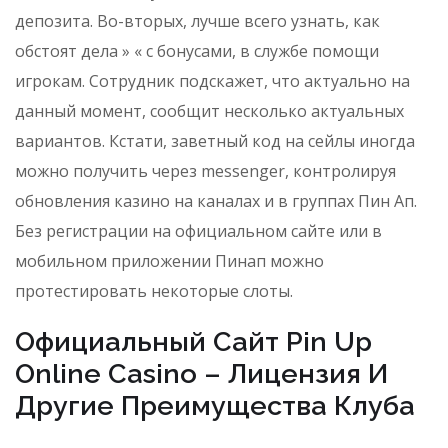
депозита. Во-вторых, лучше всего узнать, как
обстоят дела » « с бонусами, в службе помощи
игрокам. Сотрудник подскажет, что актуально на
данный момент, сообщит несколько актуальных
вариантов. Кстати, заветный код на сейлы иногда
можно получить через messenger, контролируя
обновления казино на каналах и в группах Пин Ап.
Без регистрации на официальном сайте или в
мобильном приложении Пинап можно
протестировать некоторые слоты.
Официальный Сайт Pin Up
Online Casino – Лицензия И
Другие Преимущества Клуба