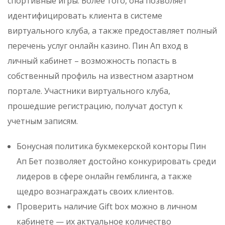
спортивные игры. Более того, она позволяет
идентифицировать клиента в системе
виртуального клуба, а также предоставляет полный
перечень услуг онлайн казино. Пин Ап вход в
личный кабинет – возможность попасть в
собственный профиль на известном азартном
портале. Участники виртуального клуба,
прошедшие регистрацию, получат доступ к
учетным записям.
Бонусная политика букмекерской конторы Пин
Ап Бет позволяет достойно конкурировать среди
лидеров в сфере онлайн гемблинга, а также
щедро вознаграждать своих клиентов.
Проверить наличие Gift box можно в личном
кабинете — их актуальное количество