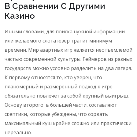
В Сравнении С Другими
Казино
Иными словами, для поиска нужной информации
или желаемого слота юзер тратит минимум
времени. Мир азартных игр является неотъемлемой
частью современной культуры. Геймеров из разных
государств можно условно разделить на два лагеря.
К первому относятся те, кто уверен, что
планомерный и размеренный подход к игре
обязательно повлечет за собой крупный выигрыш.
Основу второго, в большей части, составляют
скептики, которые убеждены, что сорвать
максимальный куш крайне сложно или практически
нереально.