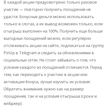
В каждой акции предусмотрено только разовое
участие — повторно получить поощрения не
удастся. Бонусные деньги можно использовать
только в слотах, а их вывод возможен только, если
отыгрыш выполнен на 100%. Получить еще больше
выгодных поощрений можно, если регулярно
отслеживать акции на сайте, подписаться на группу
PinUp в Telegram и следить за обновлениями в
социальных сетях. Не стоит забывать о том, что
условия каждого из поощрений отличаются. Перед
тем, как переходить к участию в акции или
активации бонуса, лучше изучить их условия.
Обратить внимание нужно как на размер
поощрения, так и на условия отыгрыша (сроки и
вейджер).