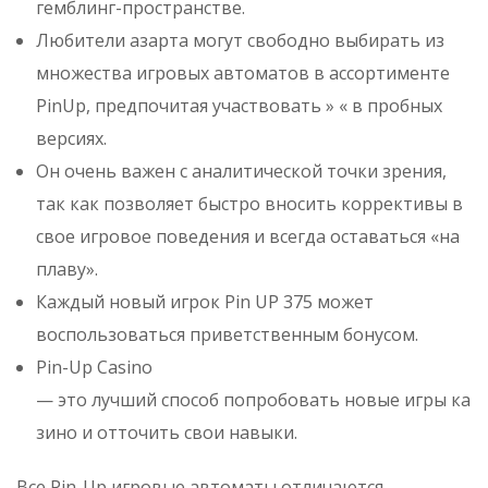
гемблинг-пространстве.
Любители азарта могут свободно выбирать из
множества игровых автоматов в ассортименте
PinUp, предпочитая участвовать » « в пробных
версиях.
Он очень важен с аналитической точки зрения,
так как позволяет быстро вносить коррективы в
свое игровое поведения и всегда оставаться «на
плаву».
Каждый новый игрок Pin UP 375 может
воспользоваться приветственным бонусом.
Pin-Up Casino
— это лучший способ попробовать новые игры ка
зино и отточить свои навыки.
Все Pin-Up игровые автоматы отличаются