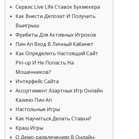
Сервис Live Life Ставок Букмекера
Как Внести Депозит И Получить
Выигрыш
Фрибеты Для Активных Игроков
Пин Ап Вход В Личный Кабинет
Как Определить Настоящий Сайт
Pin-up И Не Попасть На
Мошенников?
Интерфейс Сайта
Ассортимент Азартных Игр Онлайн
Казино Пин Ап
Настольные Игры
Как Научиться Делать Ставки?
Краш Игры
О Демо-развлечениях В Онлайн-