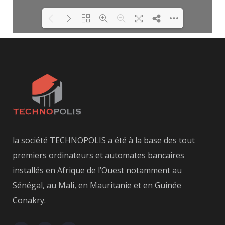
Please wait while flipbook is
DearFlip: Loading PDF
loading. For more related info,
100% ...
FAQs and issues please refer to
DearFlip WordPress Flipbook
Plugin Help
documentation.
la société TECHNOPOLIS a été à la base des tout
premiers ordinateurs et automates bancaires
installés en Afrique de l’Ouest notamment au
Sénégal, au Mali, en Mauritanie et en Guinée
Conakry.